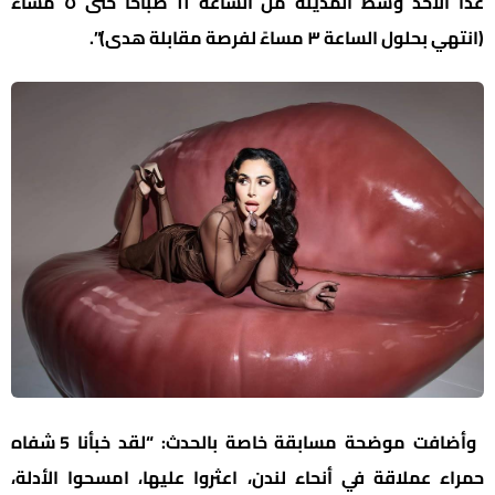
غداً الأحد وسط المدينة من الساعة ١١ صباحًا حتى ٥ مساءً
(انتهي بحلول الساعة ٣ مساءً لفرصة مقابلة هدى)”.
وأضافت موضحة مسابقة خاصة بالحدث: “لقد خبأنا 5 شفاه
حمراء عملاقة في أنحاء لندن، اعثروا عليها، امسحوا الأدلة،