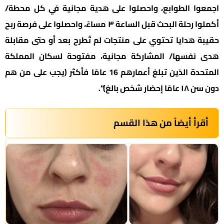
اجمعوا الطوابع، واحصلوا على هدية مجانية في كل محطة/
أكملوا رحلة البحث قبل الساعة ٣ مساءً، واحصلوا على فرصة ربح
حقيبة هدايا تحتوي على منتجات لم تُطرح بعد أو حتى مقابلة
هدى نفسها/ المشاركة مجانية، مفتوحة لسكان المملكة
المتحدة الذين تبلغ أعمارهم 16 عامًا فأكثر (يجب على من هم
دون سن ١٨ عامًا إحضار شخص بالغ)”.
أقرأ أيضاً من هذا القسم