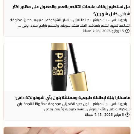
هل نستطيع إيقاف علامات التقدم بالعمر والحصول على مظهر اكثر
شبابي خلال شهرين؟
راديو الناس – بث مباشر لطالما تقبّل الإنسان الشيخوخة باعتبارها مصيرًا محتومًا؛
التجاعيد تظهر، الشعر يتساقط، الجلد يفقد حيويته، والجسم يتراجع ببطء. وفي ...
15 يوليو 2026 | 7:28 مساءً
ماسكارا بنيّة لإطلالة طبيعية وممتلئة بلون بنّي شوكولاتة دافئ
راديو الناس – بث مباشر لون جديد انضم إلى مجموعة Big Bold الناجحة: بنّي
شوكولاتة دافئ يلفّ الرموش بلمسة طبيعية وأنيقة. بفضل ...
6 يوليو 2026 | 7:13 مساءً