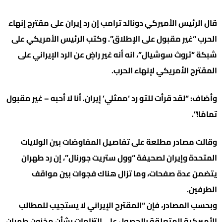
قال الرئيس الأميركي دونالد ترامب إن رد إيران على مقترح إنهاء
الحرب “غير مقبول على الإطلاق”. وكتب الرئيس الأمريكي على
شبكة “تروث سوشيال”، انه أنه غير راضٍ عن الرد الإيراني على
المقترح الأمريكي لإنهاء الحرب.
وأضاف: “لقد قرأت للتو رد ‘ممثلي’ إيران. أنا لا أحبه – غير مقبول
تمامًا!”.
وقالت مصادر مطلعة على تفاصيل المفاوضات بين الولايات
المتحدة وإيران لصحيفة “وول ستريت جورنال”، إن رد طهران
يتضمن عدة صفحات، وما تزال هناك فجوات بين مواقف
الطرفين.
وبحسب المصادر، فإن “المقترح الإيراني لا يستجيب للمطالب
الأميركية المتعلقة بالحصول على التزامات بشأن مخزون طهران