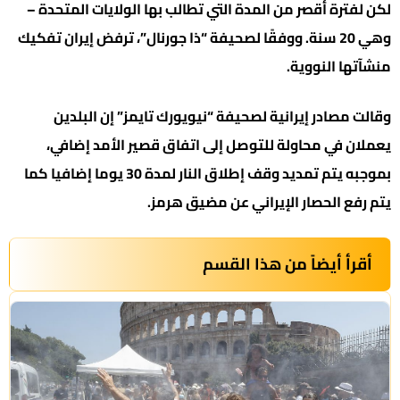
لكن لفترة أقصر من المدة التي تطالب بها الولايات المتحدة –
وهي 20 سنة. ووفقًا لصحيفة “ذا جورنال”، ترفض إيران تفكيك
منشآتها النووية.
وقالت مصادر إيرانية لصحيفة “نيويورك تايمز” إن البلدين
يعملان في محاولة للتوصل إلى اتفاق قصير الأمد إضافي،
بموجبه يتم تمديد وقف إطلاق النار لمدة 30 يوما إضافيا كما
يتم رفع الحصار الإيراني عن مضيق هرمز.
أقرأ أيضاً من هذا القسم