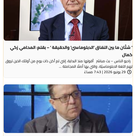
‘ شتَّان ما بين النفاق ‘الدبلوماسيّ‘ والحقيقة ‘ – بقلم: المحامي زكي
كمال
راديو الناس – بث مباشر أقولها منذ البداية، إنني لم أكن ذات يومٍ من أولئك الذين تروق
لهم اللغة الدبلوماسيّة، والتي بها أصلًا المجاملة ...
29 يونيو 2026 | 7:43 مساءً