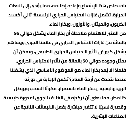
بامتصاص هذا الإشعاع وإعادة إطلاقه، مما يؤدي إلى انبعاث
الحرارة. تشمل غازات الاحتباس الحراري الرئيسية: ثاني أكسيد
الكربون، والميثان، والأوزون، وبخار الماء.
من المثير للاهتمام ملاحظة أن بخار الماء يشكل حوالي 95
بالمائة من غازات الاحتباس الحراري في غلافنا الجوي ويساهم
بشكل كبير في تأثير الاحتباس الحراري الطبيعي، ويمكن أن
يمثل وجوده حوالي 50 بالمائة من تأثير الاحتباس الحراري.
فلماذا لا يُعد بخار الماء هو الموضوع الأساسي الذي يشغلنا
عندما نتحدث عن أزمة المناخ؟ تكمن الإجابة في دورته
الهيدرولوجية. يتبخر الماء باستمرار، مكونًا السحب ويهطل
كالمطر، مما يعني أن تركيزه في الغلاف الجوي له دورة طبيعية
وقصيرة نسبيًا لا تتغير مباشرة بفعل الانبعاثات الناتجة عن
الصناعات البشرية.