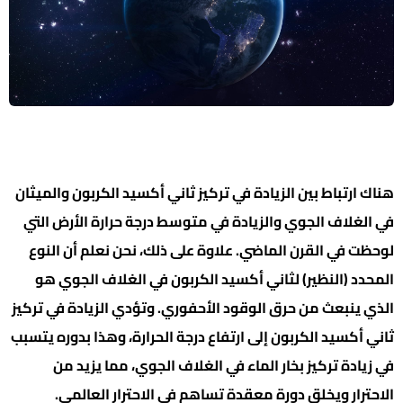
هناك ارتباط بين الزيادة في تركيز ثاني أكسيد الكربون والميثان
في الغلاف الجوي والزيادة في متوسط درجة حرارة الأرض التي
لوحظت في القرن الماضي. علاوة على ذلك، نحن نعلم أن النوع
المحدد (النظير) لثاني أكسيد الكربون في الغلاف الجوي هو
الذي ينبعث من حرق الوقود الأحفوري. وتؤدي الزيادة في تركيز
ثاني أكسيد الكربون إلى ارتفاع درجة الحرارة، وهذا بدوره يتسبب
في زيادة تركيز بخار الماء في الغلاف الجوي، مما يزيد من
الاحترار ويخلق دورة معقدة تساهم في الاحترار العالمي.