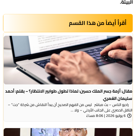
البيئة.
أقرأ أيضاً من هذا القسم
مقال: أزمة جسر الملك حسين: لماذا تطول طوابير الانتظار؟ – بقلم: أحمد
سليمان العُمري
راديو الناس – بث مباشر ليس من الفهم الصحيح أن يبدأ النقاش من شركة “جت” –
الناقل الحصري على الجانب الأردني – ولا ...
6 يوليو 2026 | 8:06 مساءً