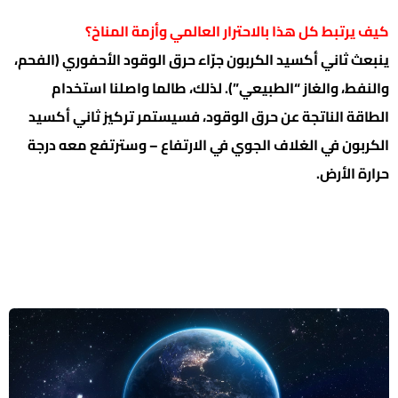
كيف يرتبط كل هذا بالاحترار العالمي وأزمة المناخ؟
ينبعث ثاني أكسيد الكربون جرّاء حرق الوقود الأحفوري (الفحم،
والنفط، والغاز “الطبيعي”). لذلك، طالما واصلنا استخدام
الطاقة الناتجة عن حرق الوقود، فسيستمر تركيز ثاني أكسيد
الكربون في الغلاف الجوي في الارتفاع – وسترتفع معه درجة
حرارة الأرض.