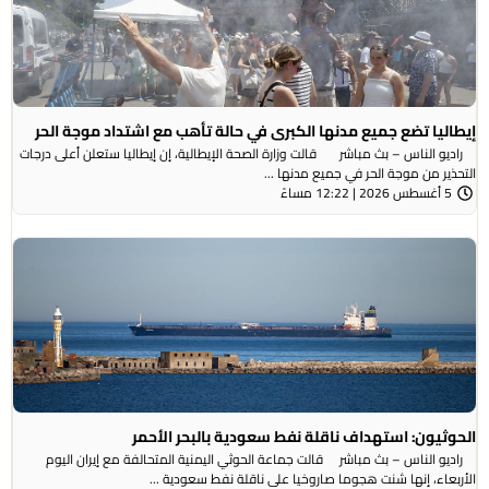
إيطاليا تضع جميع مدنها الكبرى في حالة تأهب مع اشتداد موجة الحر
راديو الناس – بث مباشر قالت وزارة الصحة الإيطالية، إن إيطاليا ستعلن أعلى درجات
التحذير من موجة ​الحر في جميع مدنها ...
5 أغسطس 2026 | 12:22 مساءً
الحوثيون: استهداف ناقلة نفط سعودية بالبحر الأحمر
راديو الناس – بث مباشر قالت جماعة الحوثي ​اليمنية المتحالفة ​مع إيران اليوم
الأربعاء، ⁠إنها شنت ​هجوما صاروخيا على ​ناقلة نفط سعودية ...