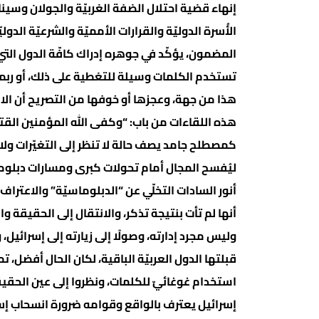
إنهاء قضية احتلال الضفة الغربيّة والجولان وسينا
الأُسرة الدوليّة والقرارات الأمميّة والشرعيّة الدوليّ
المضمون، يؤكّد في جوهره إدراك كافّة الدول التي
تستخدم الكلمات وسيلة للتغطية على ذلك، أو ربما
هذا من جهة، وعجزها أو خوفها من التصريح أن الاع
هذه اللقاءات من باب: “وكفى الله المؤمنين القتا
كمصطلح جامد يصف حالة لا تنظر إلى التغيّرات ولا
ليُفسح المجال أمام تحولات كبرى ومسارات دبلوماس
أنور السادات التخلّي عن “الدبلوماسيّة” والاعتراف ب
أنها لم تأت بنتيجة تذكر، والانتقال إلى الحقيقة و
وليس مجرد إدارته، وصولًا إلى زيارته إلى إسرائيل، 
قبلتها الدول العربيّة الباقية، لكان الحال أفضل، 
إسرائيل يعترف بالواقع وقوامه ضرورة انسحاب إسرا