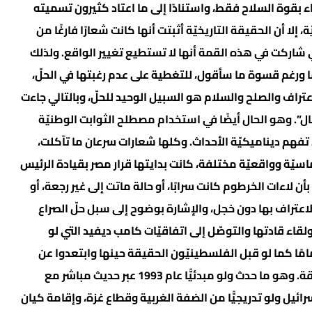
ء بقوة السلاح فقط، واستنادًا إلى ما اعتاد كثيرون تسميته
ة، إلا أن الحقيقة التاريخيّة أثبتت أنها كانت شعارًا فارغًا من
 شاركت في هذه القمة أنها لا تستطيع تغيير الواقع. ولذلك
 ورغم قسوة ما سأقول، للتغطية على عدم رغبتها في الحلّ،
تراف والصلح والسلام هو السبيل الوحيد للحلّ، وبالتالي جاءت
ل”. وهو الحال أيضًا في استخدام مصطلح الثوابت الوطنيّة
 تفهم ديناميكيّة الأحداث. وكلها شعارات سرعان ما تآكلت،
يّة وواقعيّة مختلفة، كانت بدايتها قرار مصر بقيادة الرئيس
أن لاءات الخرطوم كانت سرابًا، أو حالة ماتت إلى غير رجعة، أو
الاعتراف بها دون خجل، والإشارة بوضوح إلى سبل حلّ الصراع
ولقاء قادتها والتوصّل إلى اتفاقيّات كامب ديفيد التي لو
تمامًا كما لو قبل الفلسطينيّون الحقيقة حينها وابتعدوا عن
استخدام غوغائيّ للكلمات، ونظروا إلى عين الحقيقة. وهو ما حدث ولو مبدئيًّا عام 1993 عبر حديث مباشر مع
ئيل ولو تدريجيًّا من الضفة الغربية وقطاع غزة، وإقامة كيان