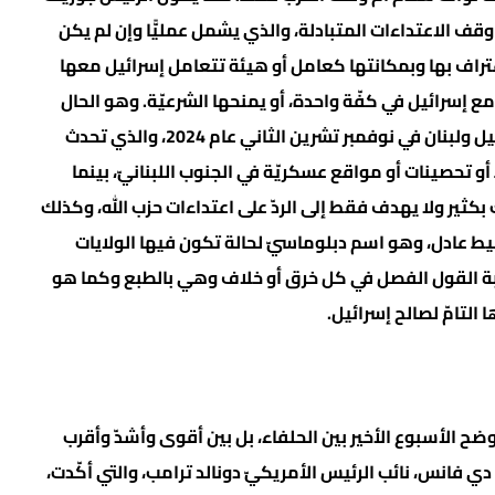
قف الاعتداءات المتبادلة، والذي يشمل عمليًّا وإن لم يكن
الاعتراف بها وبمكانتها كعامل أو هيئة تتعامل إسرائيل معها
 إسرائيل في كفّة واحدة، أو يمنحها الشرعيّة. وهو الحال
أيضًا في اتفاق وقف إطلاق النار السابق بين إسرائيل ولبنان في نوفمبر تشرين الثاني عام 2024، والذي تحدث
 تحصينات أو مواقع عسكريّة في الجنوب اللبنانيّ، بينما
ثير ولا يهدف فقط إلى الردّ على اعتداءات حزب الله، وكذلك
 عادل، وهو اسم دبلوماسيّ لحالة تكون فيها الولايات
بة القول الفصل في كل خرق أو خلاف وهي بالطبع وكما هو
التامّ لصالح إسرائيل.
ضح الأسبوع الأخير بين الحلفاء، بل بين أقوى وأشدّ وأقرب
دي فانس، نائب الرئيس الأمريكيّ دونالد ترامب، والتي أكّدت،