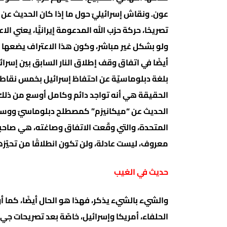
عون. ونقاش إسرائيليّ حول ما إذا كان الحديث عن و
تصريحًا، حركة حزب الله المدعومة إيرانيًّا، يعني 
ولو بشكل غير مباشر، وكون هذا الاعتراف يضعها مع
بلغة دبلوماسيّة عن احتفاظ إسرائيل بخمس نقاط أو
الحقيقة هي أنه تواجد دائم وكامل أوسع من ذلك بك
الحديث عن “ميكانيزم” كمصطلح دبلوماسيّ ووسيط
المتحدة، والتي وقّعت الاتفاق وصاغته، هي صاح
معروف، ليست عادلة، ولن تكون انطلاقًا من تحيّزها 
حديث في الغيب
والشيء بالشيء يذكر، فهذا هو الحال أيضًا، كما أو
الحلفاء، أمريكا وإسرائيل، خاصّة بعد تصريحات جي 