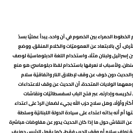
 الخطوط الحمراء بين الخصوم في آن واحد، يبدأ عمليًّا بسدّ
لأرض، أي بالابتعاد عن العموميّات والكلام المنمّق، ووضع
إسرائيل ولبنان مثلًا، واستخدام اللغة الدبلوماسيّة لوصف
نطن، ولأسباب لا نعرفها باستخدام لفظ دبلوماسيّ هو منع
ة والحديث دون خوف عن وقف لإطلاق النار واتفاقيّة سلام
 ومعهما الولايات المتحدة، أن الحديث عن وقف للاعتداءات
بل تكريسه وإدارته، عبر فتح الباب لسفسطائيّات ونقاشات
ثر وأوّلًا، وهل سلاح حزب الله يجيء لضمان الردّ على اعتداء
 أم أنه بذاته اعتداء على سيادة الدولة اللبنانيّة وسلطة
 النقاش حول ما إذا كان الحديث يدور عن مفاوضات مباشرة
ومة نواف سلام أم وقف الحرب فقط، كما يقول الرئيس جوزيف