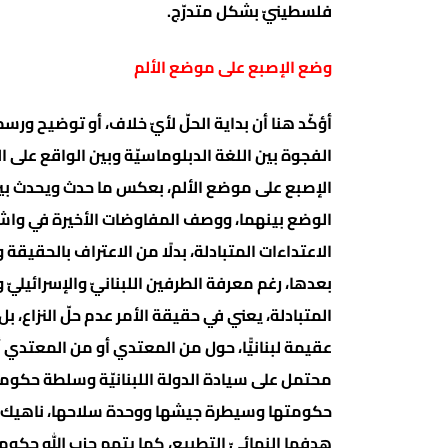
فلسطينيّ بشكل متدرّج.
وضع الإصبع على موضع الألم
أؤكّد هنا أن بداية الحلّ لأيّ خلاف، أو توضيح ورسم
الفجوة بين اللغة الدبلوماسيّة وبين الواقع على ا
الإصبع على موضع الألم، بعكس ما حدث ويحدث بين 
الوضع بينهما، ووصف المفاوضات الأخيرة في واش
الاعتداءات المتبادلة، بدلًا من الاعتراف بالحقيق
بعدها، رغم معرفة الطرفين اللبنانيّ والإسرائيليّ
المتبادلة، يعني في حقيقة الأمر عدم حلّ النزاع، 
عقيمة لبنانيًّا، حول من المعتدي أو من المعتدي أك
محتمل على سيادة الدولة اللبنانيّة وسلطة حكومتها
حكومتها وسيطرة جيشها ووحدة سلاحها، ناهيك عن
هدفها النهائيّ التطبيع، كما يتهم حزب الله حك