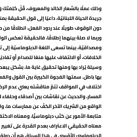
وذلك عملًا بالشعار الخالد والمعروف، قُلْ كَلِمَت
جريدة الحياة اللبنانيّة، داعيًا إلى قول الحقيقة 
دون الوقوف طويلًا عند ردود الفعل، انطلاقًا من 
وربما لا صلة بينهما إطلاقًا، فالحقيقة تعكس الو
ومصداقيّة، بينما تسعى اللغة الدبلوماسيّة إلى ت
الخلافات، أو الالتفاف عليها منعًا للصدام أو تفادي
وسيلة يُراد بها ومنها تحقيق غاية ما، بشكل يبعدها
بها باطل. سمتها الفجوة الكبيرة بين القول والفع
اختلاف في المواقف تتمّ مناقشته يعني عدم الرضى
المسار، والحديث عن نقاشات بين أصدقاء وحلفاء 
الواقع من الشريك الآخر الكفّ عن ممارسات ما، و
متابعة الأمور عن كثب دبلوماسيًّا، ومعناه الاكت
معناه الحقيقيّ الاعتراف بعدم القدرة على تغيير ال
الدبلوماسيّ الأقسى في هذا السياق هو أن دولة م