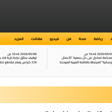
رياضة
صحة
فن
فيديو
مقالات
المزيد
2026/05/ 10:49 ص
2026/05/06 10:45 ص
محكمة تصادق على حلّ جمعية “الأعمال
توقيف سائق دراجة نارية قاد 
إنسانية” المرتبطة بالقائمة العربية الموحدة
226 كم/س ونشر مقاطع خطيرة على الشبكات