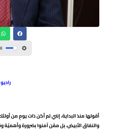
راديو
أقولها منذ البداية، إنني لم أكن ذات يومٍ من أولئك
والنفاق الأبيض، بل ممّن آمنوا بضرورة وأهميّة