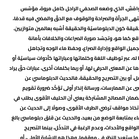
َكَ وَامْشِ، الذي وضعه الصحفيّ الراحل كامل مروة، مؤسّس
بمنتهى الجرأة والصراحة والوقوف مع الحقّ والمضي فيه قدمًا،
حقيقة كون الدبلوماسيّة والحقيقة أشبه بعالمين متوازيين.
اقع كما هو، وتجسّد صورة الصراعات والخلافات بأمانة
جميل الواقع وإدارة الصراع، وحفظ ماء الوجه وتجاهل
ًا له، عبر توظيف اللغة وكلماتها وعباراتها كأدوات سياسيّة أو
 عن المعنى الحرفيّ لها، أو ربما بكلمات أخرى، عبارات حقّ يراد
ل، أو بين التصريح والحقيقة، فالحديث الدبلوماسيّ عن
 عن الممارسات، ورسالة إنذار أولى تؤكّد ضرورة تقويم
لضمان المصالح المشتركة يعني أن الحليف الأقوى يطلب في
اتخاذ مواقف ترضي الطرف الأقوى، وصولًا إلى الحديث عن
فاء بمتابعة الوضع من بعيد، والحديث عن قلق دبلوماسيّ بالغ
واقع والأحداث، وعدم الرغبة في التدخّل، بينما التصريح
ا ستعيد النظر في موقفها. وهذا هو الإشارة الأولى، أو