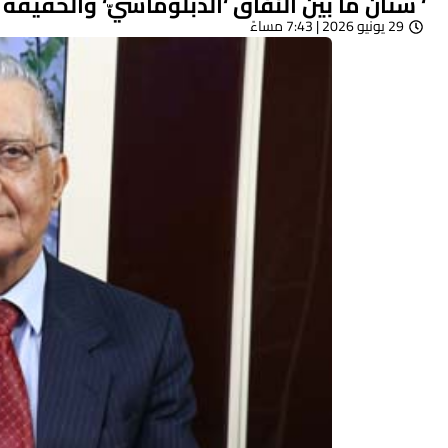
‘ شتَّان ما بين النفاق ‘الدبلوماسيّ‘ والحقيق
29 يونيو 2026 | 7:43 مساءً