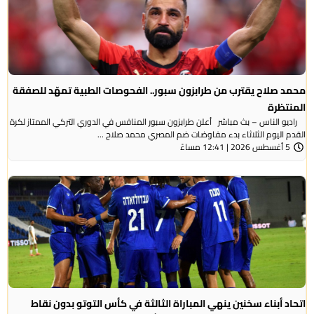
محمد صلاح يقترب من طرابزون سبور.. الفحوصات الطبية تمهّد للصفقة
المنتظرة
راديو الناس – بث مباشر أعلن طرابزون سبور المنافس في الدوري التركي الممتاز لكرة
القدم اليوم الثلاثاء بدء مفاوضات ضم المصري محمد صلاح ...
5 أغسطس 2026 | 12:41 مساءً
اتحاد أبناء سخنين ينهي المباراة الثالثة في كأس التوتو بدون نقاط