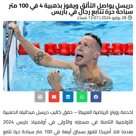
دريسل يواصل التألق ويفوز بذهبية 4 في 100 متر
سباحة حرة تتابع رجال في باريس
28 يوليو 2024 | 12:07 مساءً
(خدمة رويترز الرياضية العربية) – حقق كاليب دريسل ميداليته الذهبية
الأولمبية الثامنة في مسيرته والأولى في أولمبياد باريس 2024
بعدما قاد أمريكا للفوز بسباق أربعة في 100 متر سباحة حرة تتابع