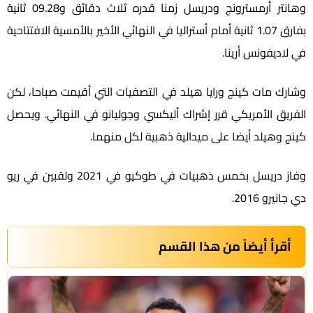
وهانتر أرمسترونج ودريسل زمنا قدره ثلاث دقائق و09.28 ثانية
بفارق 1.07 ثانية أمام أستراليا في النهائي الأخير بالأمسية الافتتاحية
في لاديفونس أرينا.
وشارك مات كينج ورايا هيلد في التصفيات التي أقيمت صباحا، لكن
الفريق الأمريكي قرر إشراك أليكسي وجوليانو في النهائي. ويحصل
كينج وهيلد أيضا على ميدالية ذهبية لكل منهما.
وفاز دريسل بخمس ذهبيات في طوكيو في 2021 ولقبين في ريو
دي جانيرو 2016.
أقرأ أيضاً من هذا القسم