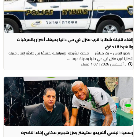
إلقاء قنبلة شظايا قرب منزل في حي دانيا بحيفا.. أضرار بالمركبات
والشرطة تحقق
راديو الناس – بث مباشر فتحت الشرطة الإسرائيلية تحقيقًا في حادثة إلقاء قنبلة
شظايا قرب منزل في حي دانيا بمدينة حيفا، ...
5 أغسطس 2026 | 1:07 مساءً
رسميا: البنمي ألفريدو ستيفنز يعزز هجوم مكابي إخاء الناصرة