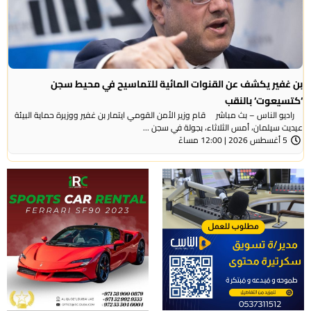
بن غفير يكشف عن القنوات المائية للتماسيح في محيط سجن
‘كتسيعوت‘ بالنقب
راديو الناس – بث مباشر قام وزير الأمن القومي ايتمار بن غفير ووزيرة حماية البيئة
عيديت سيلمان، أمس الثلاثاء، بجولة في سجن ...
5 أغسطس 2026 | 12:00 مساءً