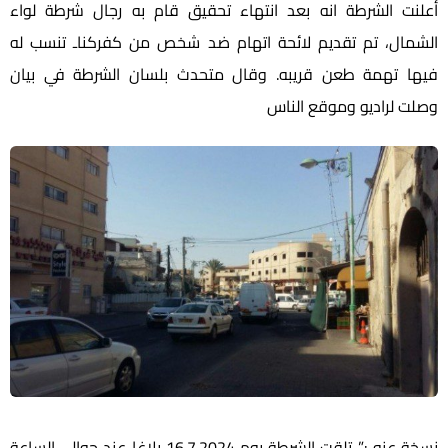
أعلنت الشرطة انه بعد انتهاء تحقيق قام به رجال شرطة لواء
الشمال، تم تقديم لائحة اتهام ضد شخص من كفركناـ تنسب له
فيها تهمة طعن قريبه. وقال متحدث بلسان الشرطة في بيان
وصلت لراديو وموقع الناس
نسخة عنه :” تلقت الشرطة يوم 16.7.2024 بلاغا عند حوالي الساعة