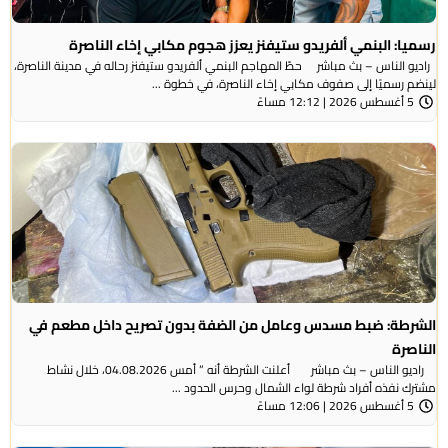
رسميا: البنمي ألفريدو ستيفنز يعزز هجوم مكابي إخاء الناصرة
راديو الناس – بث مباشر حطّ المهاجم البنمي ألفريدو ستيفنز رحاله في مدينة الناصرة،
لينضم رسميًا إلى صفوف مكابي إخاء الناصرة، في خطوة ...
5 أغسطس 2026 | 12:12 مساءً
الشرطة: ضبط مسدس وعامل من الضفة بدون تصريح داخل مطعم في
الناصرة
راديو الناس – بث مباشر أعلنت الشرطة أنه ” أمس 04.08.2026، خلال نشاط
مشترك نفذه أفراد شرطة لواء الشمال وحرس الحدود ...
5 أغسطس 2026 | 12:06 مساءً