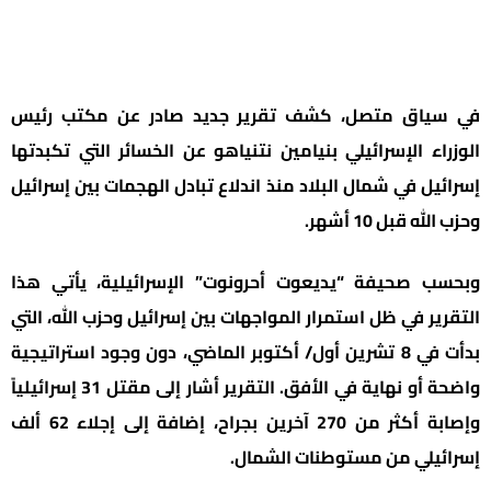
في سياق متصل، كشف تقرير جديد صادر عن مكتب رئيس
الوزراء الإسرائيلي بنيامين نتنياهو عن الخسائر التي تكبدتها
إسرائيل في شمال البلاد منذ اندلاع تبادل الهجمات بين إسرائيل
وحزب الله قبل 10 أشهر.
وبحسب صحيفة “يديعوت أحرونوت” الإسرائيلية، يأتي هذا
التقرير في ظل استمرار المواجهات بين إسرائيل وحزب الله، التي
بدأت في 8 تشرين أول/ أكتوبر الماضي، دون وجود استراتيجية
واضحة أو نهاية في الأفق. التقرير أشار إلى مقتل 31 إسرائيلياً
وإصابة أكثر من 270 آخرين بجراح، إضافة إلى إجلاء 62 ألف
إسرائيلي من مستوطنات الشمال.