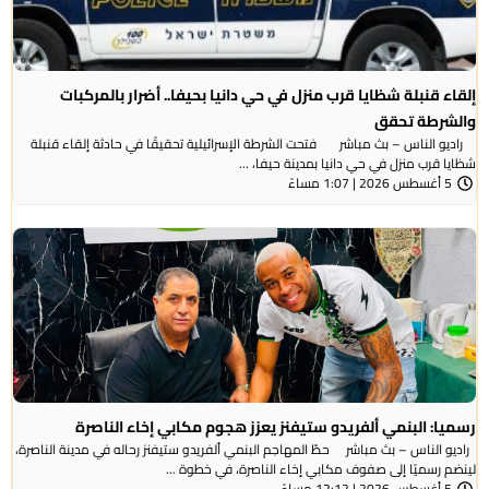
إلقاء قنبلة شظايا قرب منزل في حي دانيا بحيفا.. أضرار بالمركبات
والشرطة تحقق
راديو الناس – بث مباشر فتحت الشرطة الإسرائيلية تحقيقًا في حادثة إلقاء قنبلة
شظايا قرب منزل في حي دانيا بمدينة حيفا، ...
5 أغسطس 2026 | 1:07 مساءً
رسميا: البنمي ألفريدو ستيفنز يعزز هجوم مكابي إخاء الناصرة
راديو الناس – بث مباشر حطّ المهاجم البنمي ألفريدو ستيفنز رحاله في مدينة الناصرة،
لينضم رسميًا إلى صفوف مكابي إخاء الناصرة، في خطوة ...
5 أغسطس 2026 | 12:12 مساءً