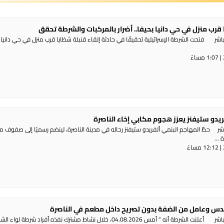
 قرب منزل في حي دانيا بحيفا.. أضرار بالمركبات والشرطة تحقق
شر فتحت الشرطة الإسرائيلية تحقيقًا في حادثة إلقاء قنبلة شظايا قرب منزل في حي دانيا 
ريدو ستيفنز يعزز هجوم مكابي إخاء الناصرة
شر حطّ المهاجم البنمي ألفريدو ستيفنز رحاله في مدينة الناصرة، لينضم رسميًا إلى صفوف 
...
س وعامل من الضفة بدون تصريح داخل مطعم في الناصرة
راديو الناس – بث مباشر أعلنت الشرطة أنه ” أمس 04.08.2026، خلال نشاط مشترك نفذه أفراد شرطة لوا