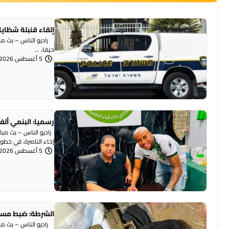
إلقاء قنبلة شظايا
راديو الناس – بث مبا
حيفا، ...
5 أغسطس 2026 | 1:07 مساءً
رسميا: البنمي ألف
راديو الناس – بث مبا
إخاء الناصرة، في خطوة 
5 أغسطس 2026 | 12:12 مساءً
الشرطة: ضبط مسد