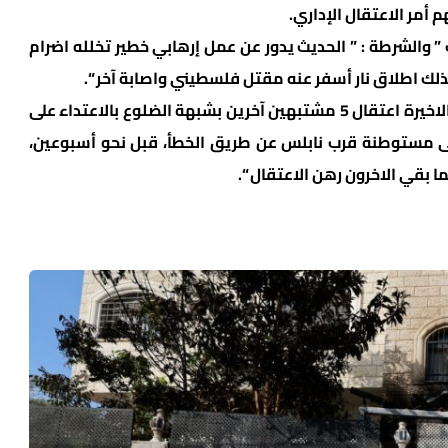
 أمر الاعتقال الإداري.
ك ” والشرطة : ” الحديث يدور عن عمل إرهابي خطير تخلله اضرام
 كذلك اطلاق نار أسفر عنه مقتل فلسطيني واصابة آخر “.
وأشارت مصادر اعلام عبرية الى ” انه تم في الأيام الاخيرة اعتقال 5 مشتبهين آخرين بشبهة الضلوع بالاعتداء على
لى مستوطنة قرب نابلس عن طريق الخطأ، قبل نحو أسبوعين،
ا بقي الاخرون رهن الاعتقال “.