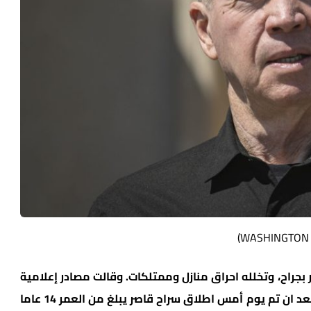
WASHINGTON 
جراح، وتخلله احراق منازل وممتلكات. وقالت مصادر إعلامية
ان الوزير غالنت وقع على أوامر الاعتقال الإدارية بعد ان تم يوم أمس اطلاق سراح قاصر يبلغ من العمر 14 عاما