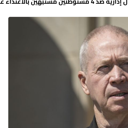
وزير الأمن يوئاف غالنت يوقع على أوامر اعتقال إدارية ضد 4 مستوطنين مشتبهين بالاعتدا