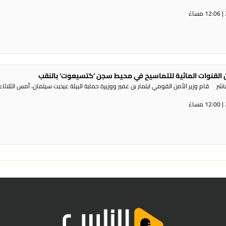
القنوات المائية للتماسيح في محيط سجن ‘كتسيعوت‘ بالنقب
ر قام وزير الأمن القومي ايتمار بن غفير ووزيرة حماية البيئة عيديت سيلمان، أمس الثلاثاء،