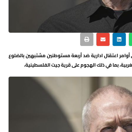
 أوامر اعتقال ادارية ضد أربعة مستوطنين مشتبهين بالضلوع
ربية، بما في ذلك الهجوم على قرية جيت الفلسطينية،