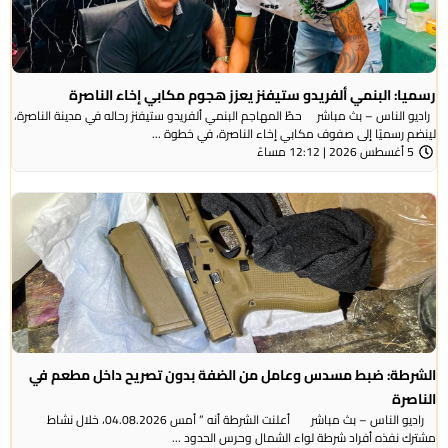
رسميا: البنمي ألفريدو ستيفنز يعزز هجوم مكابي إخاء الناصرة
راديو الناس – بث مباشر حطّ المهاجم البنمي ألفريدو ستيفنز رحاله في مدينة الناصرة،
لينضم رسميًا إلى صفوف مكابي إخاء الناصرة، في خطوة ...
5 أغسطس 2026 | 12:12 مساءً
الشرطة: ضبط مسدس وعامل من الضفة بدون تصريح داخل مطعم في
الناصرة
راديو الناس – بث مباشر أعلنت الشرطة أنه ” أمس 04.08.2026، خلال نشاط
مشترك نفذه أفراد شرطة لواء الشمال وحرس الحدود ...