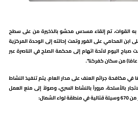
 به القوات، تم إلقاء مسدس محشو بالذخيرة من على سطح
ى ابن المحامي على الفور وتمت إحالته إلى الوحدة المركزية
 صباح اليوم لائحة اتهام إلى محكمة الصلح في الناصرة عبر
 في مكافحة جرائم العنف على مدار العام. يتم تنفيذ النشاط
جار بالأسلحة، مروراً بالنشاط السري، وصولاً إلى منع العمل
الشمال: