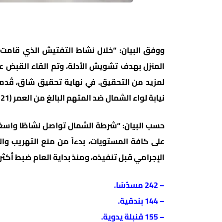
ووفق البيان: “خلال نشاط التفتيش الذي قامت
المنزل بهدف تشويش الأدلة، وتم القاء القبض عل
لمزيد من التحقيق. في نهاية تحقيق شاق، قُدمت
نيابة لواء الشمال ضد المتهم البالغ من العمر (21 عامًا) من سكان كفركنا”.
حسب البيان: “شرطة الشمال تواصل نشاطًا واسعًا
على كافة المستويات، بدءاً من منع التهريب والات
الإجرامي قبل تنفيذه، ومنذ بداية العام ضبط أكثر من 670 وسيلة قتالية في منطقة لواء 
– 242 مسدّسًا.
– 144 بندقية.
– 155 قنبلة يدوية.