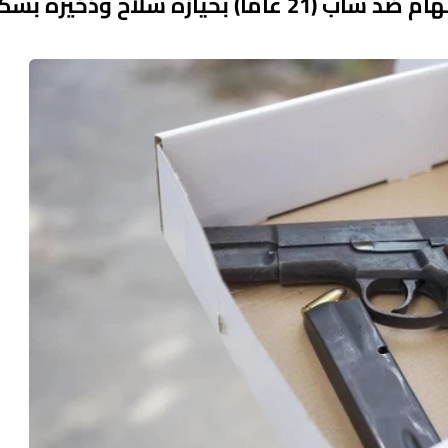
بعد تفتيش منزل محامي في كفركنّا- لائحة اتّهام ضدّ شاب (21 عامًا) بحيازة سلاح وذ