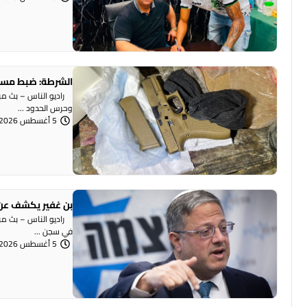
الشرطة: ضبط مسد
وحرس الحدود ...
5 أغسطس 2026 | 12:06 مساءً
بن غفير يكشف عن 
راديو الناس – بث مباش
في سجن ...
5 أغسطس 2026 | 12:00 مساءً