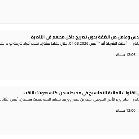
س وعامل من الضفة بدون تصريح داخل مطعم في الناصرة
راديو الناس – بث مباشر أعلنت الشرطة أنه ” أمس 04.08.2026، خلال نشاط مشترك نفذه أفراد شرطة لوا
القنوات المائية للتماسيح في محيط سجن ‘كتسيعوت‘ بالنقب
ر قام وزير الأمن القومي ايتمار بن غفير ووزيرة حماية البيئة عيديت سيلمان، أمس الثلاثاء،