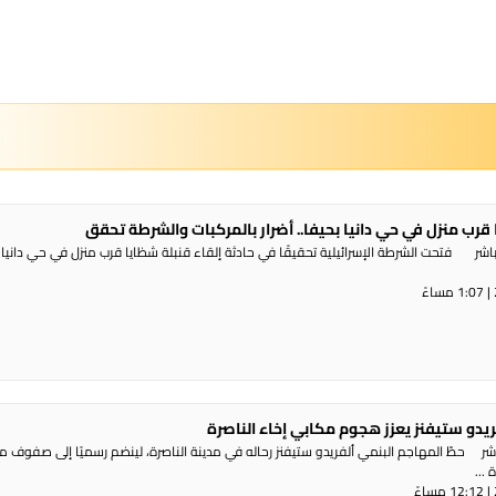
 قرب منزل في حي دانيا بحيفا.. أضرار بالمركبات والشرطة تحقق
شر فتحت الشرطة الإسرائيلية تحقيقًا في حادثة إلقاء قنبلة شظايا قرب منزل في حي دانيا 
ريدو ستيفنز يعزز هجوم مكابي إخاء الناصرة
شر حطّ المهاجم البنمي ألفريدو ستيفنز رحاله في مدينة الناصرة، لينضم رسميًا إلى صفوف 
...