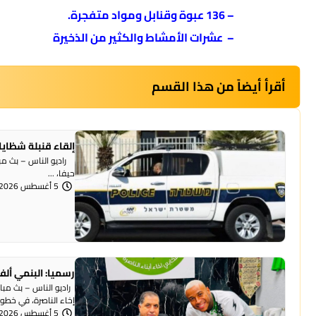
– 136 عبوة وقنابل ومواد متفجرة.
– عشرات الأمشاط والكثير من الذخيرة
أقرأ أيضاً من هذا القسم
إلقاء قنبلة شظايا
راديو الناس – بث مبا
حيفا، ...
5 أغسطس 2026 | 1:07 مساءً
رسميا: البنمي ألف
راديو الناس – بث مبا
إخاء الناصرة، في خطوة 
5 أغسطس 2026 | 12:12 مساءً