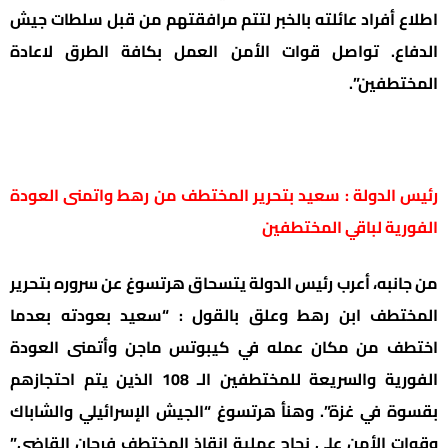
اطلاع أفراد عائلته بالخبر لتتم مرافقتهم من قبل سلطات جيش
الدفاع. تواصل قوات الأمن العمل بكافة الطرق لاعادة
المختطفين”.
رئيس الدولة : سعيد بتحرير المختطف من رهط واتمنى العودة
الفورية لباقي المختطفين
من جانبه، أعرب رئيس الدولة يتسحاق هرتسوغ عن سروره بتحرير
المختطف ابن رهط وعلق بالقول : “سعيد بعودته بعدما
اختطف من مكان عمله في كيبوتس ماجن وأتمنى العودة
الفورية والسريعة للمختطفين الـ 108 الذين يتم احتجازهم
بقسوة في غزة”. وهنأ هرتسوغ “الجيش الإسرائيلي والشاباك
وقوات الأمن على نجاح عملية إنقاذ المختطف فرحان القاضي”