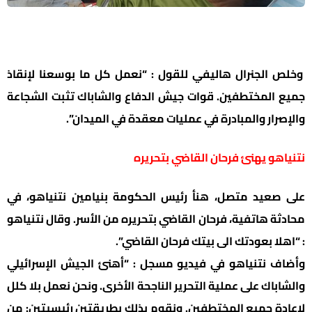
وخلص الجنرال هاليفي للقول : “نعمل كل ما بوسعنا لإنقاذ
جميع المختطفين. قوات جيش الدفاع والشاباك تثبت الشجاعة
والإصرار والمبادرة في عمليات معقدة في الميدان”.
نتنياهو يهنئ فرحان القاضي بتحريره
على صعيد متصل، هنأ رئيس الحكومة بنيامين نتنياهو، في
محادثة هاتفية، فرحان القاضي بتحريره من الأسر. وقال نتنياهو
: “اهلا بعودتك الى بيتك فرحان القاضي”.
وأضاف نتنياهو في فيديو مسجل : “أهنئ الجيش الإسرائيلي
والشاباك على عملية التحرير الناجحة الأخرى. ونحن نعمل بلا كلل
لإعادة جميع المختطفين. ونقوم بذلك بطريقتين رئيسيتين: من