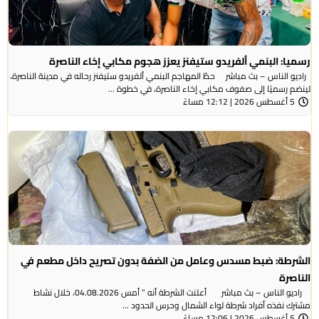
رسميا: البنمي ألفريدو ستيفنز يعزز هجوم مكابي إخاء الناصرة
راديو الناس – بث مباشر حطّ المهاجم البنمي ألفريدو ستيفنز رحاله في مدينة الناصرة،
لينضم رسميًا إلى صفوف مكابي إخاء الناصرة، في خطوة ...
5 أغسطس 2026 | 12:12 مساءً
الشرطة: ضبط مسدس وعامل من الضفة بدون تصريح داخل مطعم في
الناصرة
راديو الناس – بث مباشر أعلنت الشرطة أنه ” أمس 04.08.2026، خلال نشاط
مشترك نفذه أفراد شرطة لواء الشمال وحرس الحدود ...
5 أغسطس 2026 | 12:06 مساءً