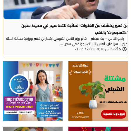
بن غفير يكشف عن القنوات المائية للتماسيح في محيط سجن
‘كتسيعوت‘ بالنقب
راديو الناس – بث مباشر قام وزير الأمن القومي ايتمار بن غفير ووزيرة حماية البيئة
عيديت سيلمان، أمس الثلاثاء، بجولة في سجن ...
5 أغسطس 2026 | 12:00 مساءً