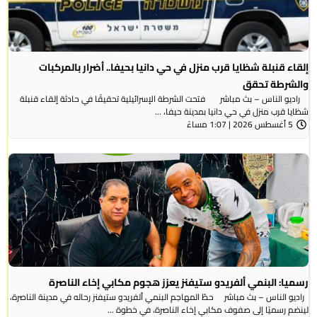
إلقاء قنبلة شظايا قرب منزل في حي دانيا بحيفا.. أضرار بالمركبات
والشرطة تحقق
راديو الناس – بث مباشر فتحت الشرطة الإسرائيلية تحقيقًا في حادثة إلقاء قنبلة
شظايا قرب منزل في حي دانيا بمدينة حيفا، ...
5 أغسطس 2026 | 1:07 مساءً
رسميا: البنمي ألفريدو ستيفنز يعزز هجوم مكابي إخاء الناصرة
راديو الناس – بث مباشر حطّ المهاجم البنمي ألفريدو ستيفنز رحاله في مدينة الناصرة،
لينضم رسميًا إلى صفوف مكابي إخاء الناصرة، في خطوة ...