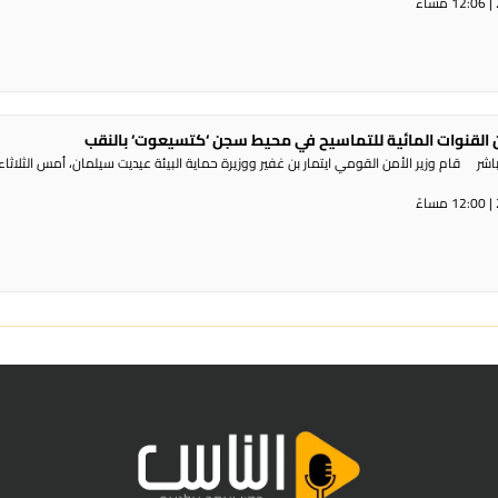
القنوات المائية للتماسيح في محيط سجن ‘كتسيعوت‘ بالنقب
ر قام وزير الأمن القومي ايتمار بن غفير ووزيرة حماية البيئة عيديت سيلمان، أمس الثلاثاء،