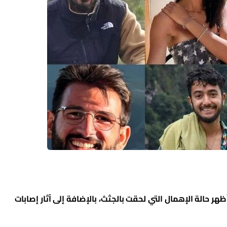
شار الموقع إلى أن “التشريح الطبي للجثث الـ6 أظهر حالة الإهمال التي لحقت بالجثث، بالإضافة إلى آثار إصابات