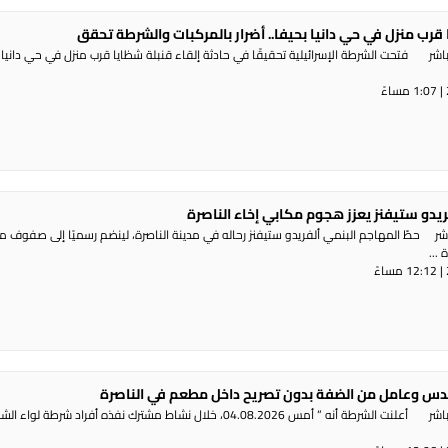
 قرب منزل في حي دانيا بحيفا.. أضرار بالمركبات والشرطة تحقق
شر فتحت الشرطة الإسرائيلية تحقيقًا في حادثة إلقاء قنبلة شظايا قرب منزل في حي دانيا 
ريدو ستيفنز يعزز هجوم مكابي إخاء الناصرة
شر حطّ المهاجم البنمي ألفريدو ستيفنز رحاله في مدينة الناصرة، لينضم رسميًا إلى صفوف 
...
س وعامل من الضفة بدون تصريح داخل مطعم في الناصرة
راديو الناس – بث مباشر أعلنت الشرطة أنه ” أمس 04.08.2026، خلال نشاط مشترك نفذه أفراد شرطة لوا