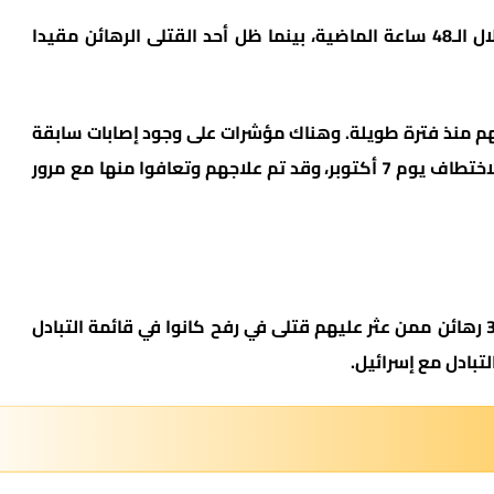
ويعتقد خبراء الطب الشرعي أن الرهائن قتلوا خلال الـ48 ساعة الماضية، بينما ظل أحد القتلى الرهائن مقيدا
م منذ فترة طويلة. وهناك مؤشرات على وجود إصابات سابقة
لحقت بالرهائن التي ربما أصيبوا بها أثناء عملية الاختطاف يوم 7 أكتوبر، وقد تم علاجهم وتعافوا منها مع مرور
وفي وقت سابق أكد مصدر إسرائيلي لـ”Ynet” أن 3 رهائن ممن عثر عليهم قتلى في رفح كانوا في قائمة التبادل
بادل مع إسرائيل.