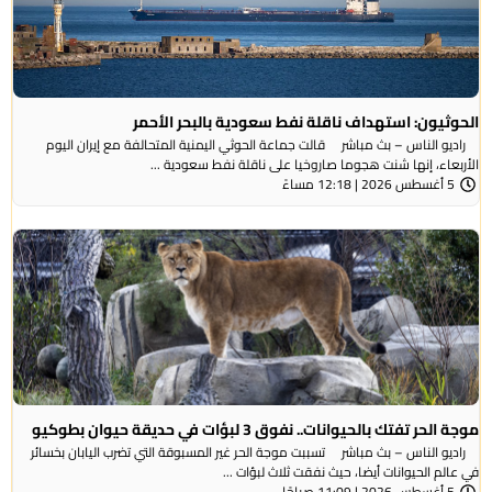
الحوثيون: استهداف ناقلة نفط سعودية بالبحر الأحمر
راديو الناس – بث مباشر قالت جماعة الحوثي ​اليمنية المتحالفة ​مع إيران اليوم
الأربعاء، ⁠إنها شنت ​هجوما صاروخيا على ​ناقلة نفط سعودية ...
5 أغسطس 2026 | 12:18 مساءً
موجة الحر تفتك بالحيوانات.. نفوق 3 لبؤات في حديقة حيوان بطوكيو
راديو الناس – بث مباشر تسببت موجة الحر غير المسبوقة التي تضرب اليابان بخسائر
في عالم الحيوانات أيضا، حيث نفقت ثلاث لبؤات ...
5 أغسطس 2026 | 11:09 صباحًا