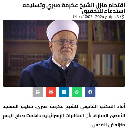
اقتحام منزل الشيخ عكرمة صبري وتسليمه
استدعاء للتحقيق
3 سبتمبر 2024 | 10:03 صباحًا
أفاد المكتب القانوني للشيخ عكرمة صبري، خطيب المسجد
الأقصى المبارك، بأن المخابرات الإسرائيلية داهمت صباح اليوم
منزله في القدس .