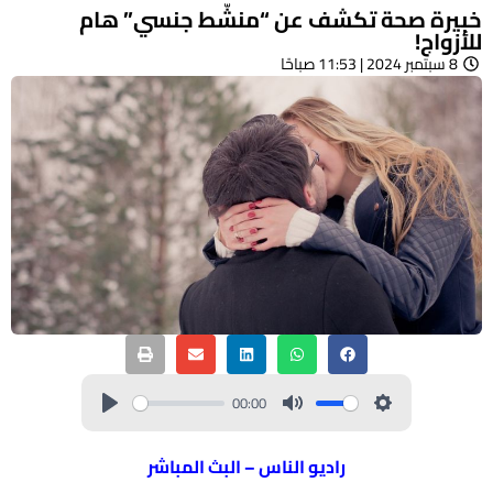
خبيرة صحة تكشف عن “منشّط جنسي” هام
للأزواج!
8 سبتمبر 2024 | 11:53 صباحًا
00:00
راديو الناس – البث المباشر