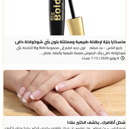
ماسكارا بنيّة لإطلالة طبيعية وممتلئة بلون بنّي شوكولاتة دافئ
راديو الناس – بث مباشر لون جديد انضم إلى مجموعة Big Bold الناجحة: بنّي
شوكولاتة دافئ يلفّ الرموش بلمسة طبيعية وأنيقة. بفضل ...
6 يوليو 2026 | 7:13 مساءً
شكل أظافركِ.. يكشف الكثير عنك!
راديو الناس – بث مباشر هل تعلمين ان شكل اظافرك يكشف الكثير عنك؟ هناك 5 أنواع