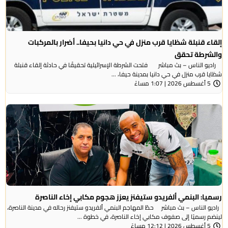
إلقاء قنبلة شظايا قرب منزل في حي دانيا بحيفا.. أضرار بالمركبات
والشرطة تحقق
راديو الناس – بث مباشر فتحت الشرطة الإسرائيلية تحقيقًا في حادثة إلقاء قنبلة
شظايا قرب منزل في حي دانيا بمدينة حيفا، ...
5 أغسطس 2026 | 1:07 مساءً
رسميا: البنمي ألفريدو ستيفنز يعزز هجوم مكابي إخاء الناصرة
راديو الناس – بث مباشر حطّ المهاجم البنمي ألفريدو ستيفنز رحاله في مدينة الناصرة،
لينضم رسميًا إلى صفوف مكابي إخاء الناصرة، في خطوة ...
5 أغسطس 2026 | 12:12 مساءً