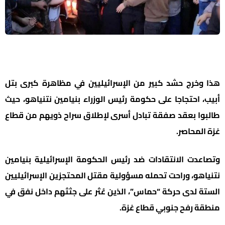
هذا وخرج حشد كبير من الإسرائيليين في مظاهرة كبرى بتل
أبيب، احتجاجا على حكومة رئيس الوزراء بنيامين نتنياهو، حيث
طالبوا بعقد صفقة تبادل أسرى لإطلاق سراح ذويهم من قطاع
غزة المحاصر.
وتصاعدت الانتقادات ضد رئيس الحكومة الإسرائيلية بنيامين
نتنياهو، وراحت تحمله مسؤولية مقتل المحتجزين الإسرائيليين
الستة لدى حركة “حماس”، الذين عُثر على جثثهم داخل نفق في
منطقة رفح جنوبي قطاع غزة.