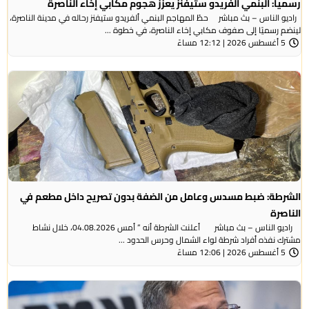
رسميا: البنمي ألفريدو ستيفنز يعزز هجوم مكابي إخاء الناصرة
راديو الناس – بث مباشر حطّ المهاجم البنمي ألفريدو ستيفنز رحاله في مدينة الناصرة،
لينضم رسميًا إلى صفوف مكابي إخاء الناصرة، في خطوة ...
5 أغسطس 2026 | 12:12 مساءً
الشرطة: ضبط مسدس وعامل من الضفة بدون تصريح داخل مطعم في
الناصرة
راديو الناس – بث مباشر أعلنت الشرطة أنه ” أمس 04.08.2026، خلال نشاط
مشترك نفذه أفراد شرطة لواء الشمال وحرس الحدود ...
5 أغسطس 2026 | 12:06 مساءً