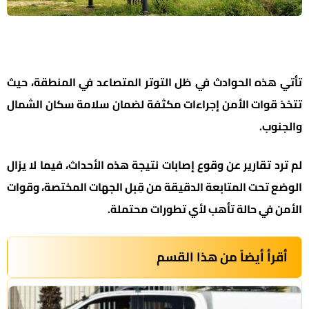
تأتي هذه الحوادث في ظل التوتر المتصاعد في المنطقة، حيث
تتخذ قوات الأمن إجراءات مكثفة لضمان سلامة سكان الشمال
والجنوب.
لم ترد تقارير عن وقوع إصابات نتيجة هذه الأحداث، فيما لا يزال
الوضع تحت المتابعة الدقيقة من قِبل الجهات المختصة، وقوات
الأمن في حالة تأهب لأي تطورات محتملة.
أقرأ أيضاً من هذا القسم