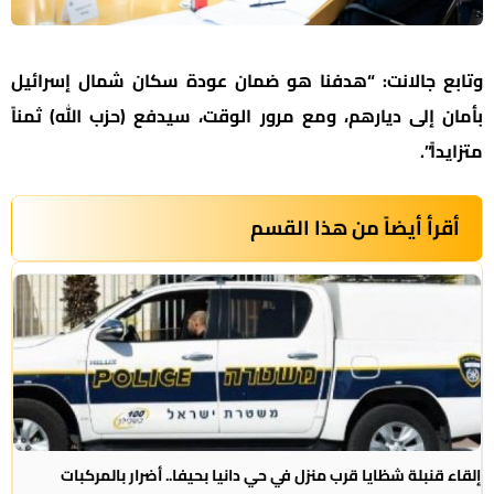
وتابع جالانت: “هدفنا هو ضمان عودة سكان شمال إسرائيل
بأمان إلى ديارهم، ومع مرور الوقت، سيدفع (حزب الله) ثمناً
متزايداً”.
أقرأ أيضاً من هذا القسم
إلقاء قنبلة شظايا قرب منزل في حي دانيا بحيفا.. أضرار بالمركبات