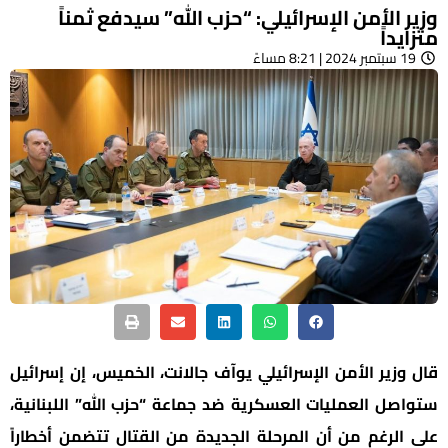
وزير الأمن الإسرائيلي: “حزب الله” سيدفع ثمناً
متزايداً
19 سبتمبر 2024 | 8:21 مساءً
قال وزير الأمن الإسرائيلي يوآف جالانت، الخميس، إن إسرائيل
ستواصل العمليات العسكرية ضد جماعة “حزب الله” اللبنانية،
على الرغم من أن المرحلة الجديدة من القتال تتضمن أخطاراً