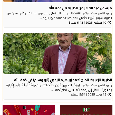
ميسون عبد القادر من الطيبة في ذمة الله
راديو الناس – بث مباشر انتقت إلى رحمه الله تعالى، ميسون عبد القادر “أم حسن” من
الطيبة. سيتم تشييع جثمان الفقيدة بعد صلاة ظهر اليوم ...
10 سبتمبر 2025 | 6:43 مساءً
الطيبة الزعبية: الحاج أحمد إبراهيم الزعبي (أبو وسام) في ذمة الله
راديو الناس – بث مباشر {وَبَشِّرِ الصَّابِرِينَ الَّذِينَ إِذَا أَصَابَتْهُم مُّصِيبَةٌ قَالُواْ إِنَّا لِلّهِ وَإِنَّا إِلَيْهِ
رَاجِعونَ} انتقل إلى رحمة الله تعالى الحاج أحمد ...
15 يوليو 2025 | 5:51 مساءً