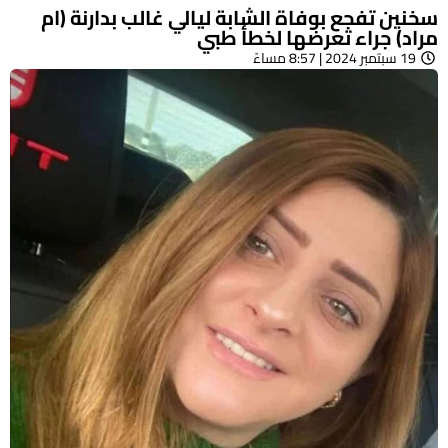
سخنين تفجع بوفاة الشابة ليالي غالب بدارنة (ام
مراد) جراء تعرضها لخطأ طبي
19 سبتمبر 2024 | 8:57 مساءً