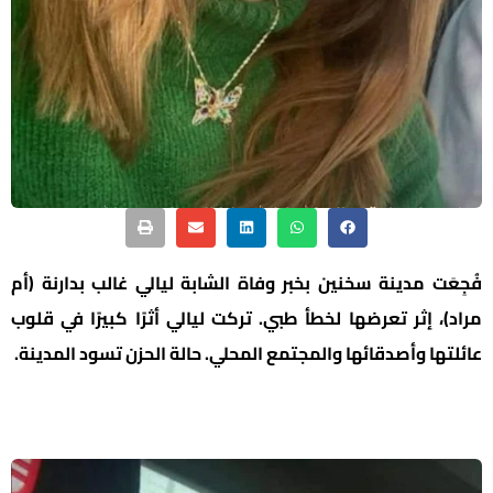
فُجِعَت مدينة سخنين بخبر وفاة الشابة ليالي غالب بدارنة (أم
مراد)، إثر تعرضها لخطأ طبي. تركت ليالي أثرًا كبيرًا في قلوب
عائلتها وأصدقائها والمجتمع المحلي. حالة الحزن تسود المدينة.