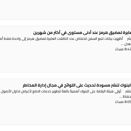
العابرة لمضيق هرمز عند أدنى مستوى في أكثر من شهرين
شر أظهرت بيانات تتبع السفن انخفاض عدد الناقلات العابرة لمضيق هرمز إلى واحدة فقط أ
دل ...
البنوك تنشر مسودة تحديث على اللوائح في مجال إدارة المخاطر
ر تُولي هيئة الرقابة على البنوك أهميةً بالغةً لتطوير خدمات الدفع لأغراض تداول الأصول
حفاظ ...