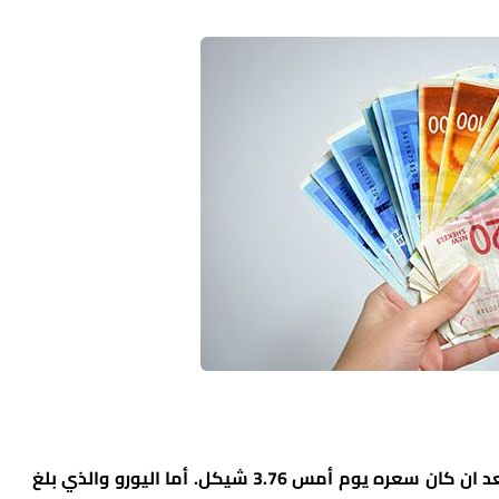
وبلغ سعر الدولار الأمريكي اليوم 7.61 شيكل، بعد ان كان سعره يوم أمس 3.76 شيكل. أما اليورو والذي بلغ