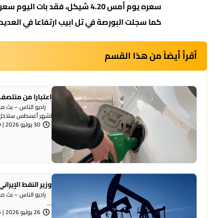
سعره يوم أمس 4.20 شيكل، فقد بات اليوم سعره 4.13 شيكل.
كما سجلت البورصة في تل ابيب ارتفاعا في العديد م
أقرأ أيضاً من هذا القسم
اعتبارا من منتصف ل
راديو الناس – بث مباش
لشهر أغسطس ستدخل .
30 يوليو 2026 | 8:10 مساءً
وزير النفط الإيراني: بعنا نفطا بقيمة 18 
...
26 يوليو 2026 | 8:46 مساءً