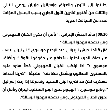
رحلاتها إلى الأردن والعراق وإسرائيل وإيران يومي الثاني
والثالث من أكتوبر تشرين الأول الجاري بسبب الإغلاق المؤقت
لعدد من المجالات الجوية.
09:20 | قائد الجيش الإيراني : ” نأمل أن يكون الكيان الصهيوني
ومن يدعمه فهموا الرسالة “
قال قائد الجيش الإيراني عبد الرحيم موسوي ” ان ايران ليست
من دعاة الحرب لكنها ستدافع عن حقوقها بقوة “. وأضاف
موسوي :” اذا ارتكب الكيان الصهيوني خطأ سنرد عليه
بالمستوى المطلوب وبشكل مضاعف”، مضيفًا : “ضربنا أهدافا
عسكرية لكن قد نضرب البنى التحتية وندمرها إذا ردت إسرائيل
“. وتابع موسوي :” الهجوم حقق الردع المطلوب لإيران ونأمل أن
يكون الكيان الصهيوني ومن يدعمه فهموا الرسالة”.