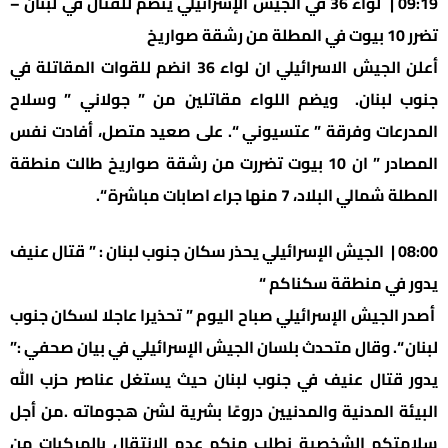
09:19 | لواء 36 في الجيش الإسرائيلي ينضم للقتال في لبنان –
تضرر 10 بيوت في المطلة من رشقة صواريخ
أعلن الجيش الاسرائيلي ان لواء 36 انضم للقوات المقاتلة في
جنوب لبنان. ويضم اللواء مقاتلين من ” جولاني ” وسلاح
المدرعات وفرقة ” عتسيوني “. على صعيد متصل، أفادت نفس
المصادر ” ان 10 بيوت تضررت من رشقة صواريخ طالت منطقة
المطلة شمالي البلاد، 7 منها جراء اصابات مباشرة “.
08:00 | الجيش الإسرائيلي يحذر سكان جنوب لبنان : ” قتال عنيف
يدور في منطقة سكناكم “
أصدر الجيش الإسرائيلي صباح اليوم ” تحذيرا عاجلا لسكان جنوب
لبنان “. وقال متحدث بلسان الجيش الإسرائيلي في بيان صحفي :”
يدور قتال عنيف في جنوب لبنان حيث يستغل عناصر حزب الله
البيئة المدنية والمدنيين دروعًا بشرية لشن هجوماته .من أجل
سلامتكم الشخصية نطلب منكم عدم الانتقال بالمركبات من