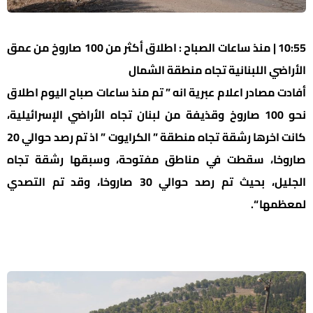
10:55 | منذ ساعات الصباح : اطلاق أكثر من 100 صاروخ من عمق
الأراضي اللبنانية تجاه منطقة الشمال
أفادت مصادر اعلام عبرية انه ” تم منذ ساعات صباح اليوم اطلاق
نحو 100 صاروخ وقذيفة من لبنان تجاه الأراضي الإسرائيلية،
كانت اخرها رشقة تجاه منطقة ” الكرايوت ” اذ تم رصد حوالي 20
صاروخا، سقطت في مناطق مفتوحة، وسبقها رشقة تجاه
الجليل، بحيث تم رصد حوالي 30 صاروخا، وقد تم التصدي
لمعظمها “.