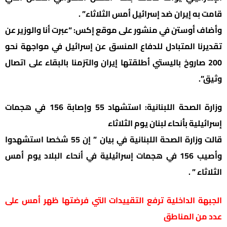
قامت به إيران ضد إسرائيل أمس الثلاثاء” .
وأضاف أوستن في منشور على موقع إكس: “عبرت أنا والوزير عن
تقديرنا المتبادل للدفاع المنسق عن إسرائيل في مواجهة نحو
200 صاروخ باليستي أطلقتها إيران والتزمنا بالبقاء على اتصال
وثيق”.
وزارة الصحة اللبنانية: استشهاد 55 وإصابة 156 في هجمات
إسرائيلية بأنحاء لبنان يوم الثلاثاء
قالت وزارة الصحة اللبنانية في بيان ” إن 55 شخصا استشهدوا
وأصيب 156 في هجمات إسرائيلية في أنحاء البلاد يوم أمس
الثلاثاء ” .
الجبهة الداخلية ترفع التقييدات التي فرضتها ظهر أمس على
عدد من المناطق