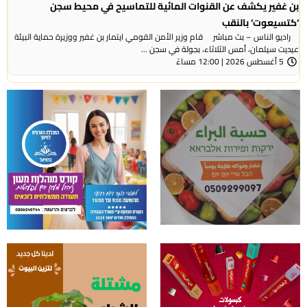
بن غفير يكشف عن القنوات المائية للتماسيح في محيط سجن
‘كتسيعوت‘ بالنقب
راديو الناس – بث مباشر قام وزير الأمن القومي ايتمار بن غفير ووزيرة حماية البيئة
عيديت سيلمان، أمس الثلاثاء، بجولة في سجن ...
5 أغسطس 2026 | 12:00 مساءً