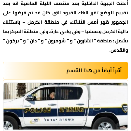
أعلنت الجبهة الداخلية بعد منتصف الليلة الماضية انه بعد
تقييم للوضع تقرر الغاء القيود التي كان قد تم فرضها على
الجمهور ظهر أمس الثلاثاء، في منطقة الكرمل – باستثناء
دالية الكرمل وعسفيا – وفي وادي عارة، وفي منطقة المركز بما
يشمل : منطقة ” الشارون ” و ” شومرون ” و ” دان ” و ” يركون ”
والقدس.
أقرأ أيضاً من هذا القسم