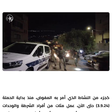
كجزء من النشاط الذي أمر به المفوض، منذ بداية الحملة
(3.9.24) حتى الآن، عمل مئات من أفراد الشرطة والوحدات