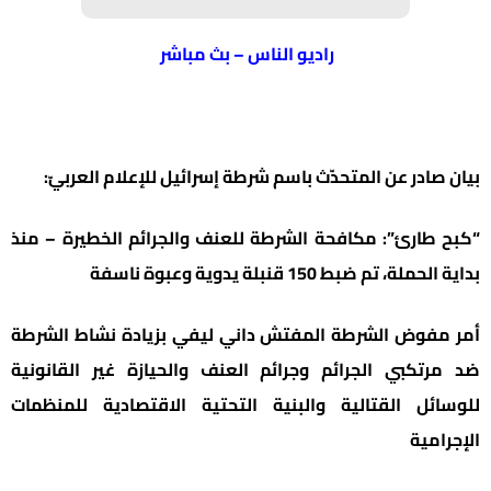
راديو الناس – بث مباشر
بيان صادر عن المتحدّث باسم شرطة إسرائيل للإعلام العربيّ:
“كبح طارئ”: مكافحة الشرطة للعنف والجرائم الخطيرة – منذ
بداية الحملة، تم ضبط 150 قنبلة يدوية وعبوة ناسفة
أمر مفوض الشرطة المفتش داني ليفي بزيادة نشاط الشرطة
ضد مرتكبي الجرائم وجرائم العنف والحيازة غير القانونية
للوسائل القتالية والبنية التحتية الاقتصادية للمنظمات
الإجرامية