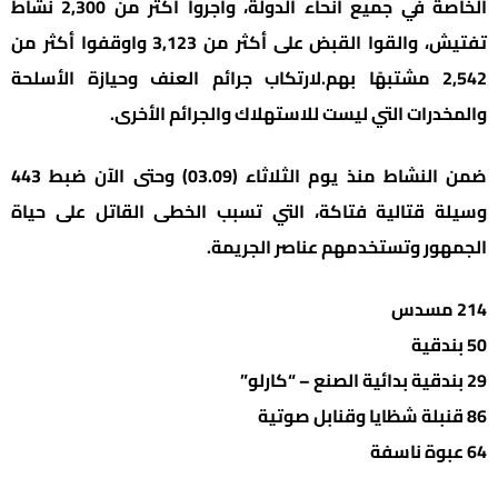
الخاصة في جميع أنحاء الدولة، وأجروا أكثر من 2,300 نشاط
تفتيش، والقوا القبض على أكثر من 3,123 واوقفوا أكثر من
2,542 مشتبهًا بهم.لارتكاب جرائم العنف وحيازة الأسلحة
والمخدرات التي ليست للاستهلاك والجرائم الأخرى.
ضمن النشاط منذ يوم الثلاثاء (03.09) وحتى الآن ضبط 443
وسيلة قتالية فتاكة، التي تسبب الخطى القاتل على حياة
الجمهور وتستخدمهم عناصر الجريمة.
214 مسدس
50 بندقية
29 بندقية بدائية الصنع – “كارلو”
86 قنبلة شظايا وقنابل صوتية
64 عبوة ناسفة