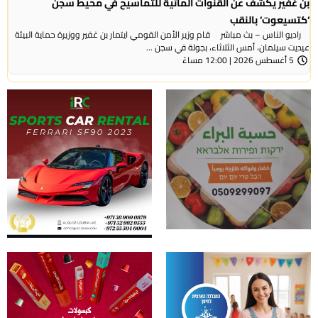
بن غفير يكشف عن القنوات المائية للتماسيح في محيط سجن
‘كتسيعوت‘ بالنقب
راديو الناس – بث مباشر قام وزير الأمن القومي ايتمار بن غفير ووزيرة حماية البيئة
عيديت سيلمان، أمس الثلاثاء، بجولة في سجن ...
5 أغسطس 2026 | 12:00 مساءً