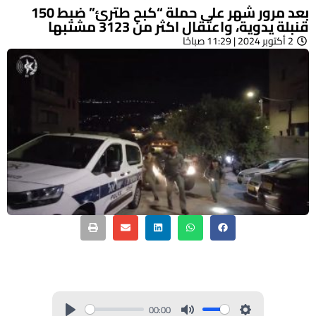
بعد مرور شهر على حملة “كبح طترئ” ضبط 150
قنبلة يدوية، واعتقال اكثر من 3123 مشتبها
2 أكتوبر 2024 | 11:29 صباحًا
00:00