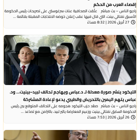
إقصاء العرب من الحكم
راديو الناس – بث مباشر علّقت الصحافية عنات سرغوستي على تصريحات رئيس الحكومة
الأسبق نفتالي بينت، التي قال فيها عقب إعلان خوضه الانتخابات المقبلة بقائمة ...
27 أبريل 2026 | 8:32 مساءً
الليكود ينشر صورة معدلة لـ د.عباس ويهاجم تحالف لبيد–بينيت… ود.
عباس يتهم اليمين بالتحريض والطيبي يدعو لإعادة المشتركة
راديو الناس – بث مباشر صعّد حزب الليكود هجومه على التحالف المتوقع بين رئيس
الحكومة السابق نفتالي بينيت وزعيم المعارضة يائير لبيد، بالتزامن مع تصاعد ...
26 أبريل 2026 | 7:53 مساءً