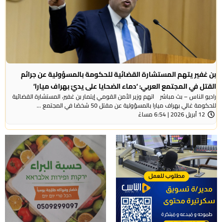
بن غفير يتهم المستشارة القضائية للحكومة بالمسؤولية عن جرائم
القتل في المجتمع العربي: ‘دماء الضحايا على يديّ بهراف ميارا‘
راديو الناس – بث مباشر اتهم وزير الأمن القومي إيتمار بن غفير، المستشارة القضائية
للحكومة غالي بهراف ميارا بالمسؤولية عن مقتل 50 شخصًا في المجتمع ...
12 أبريل 2026 | 6:54 مساءً