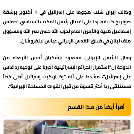
وكانت إيران شنت هجوما على إسرائيل في 1 أكتوبر برشقة
صواريخ كثيفة، ردا على اغتيال رئيس المكتب السياسي لحماس
إسماعيل هنية والأمين العام لحزب الله حسن نصر الله ومسؤول
ملف لبنان في فيلق القدس الإيراني عباس نيلفروشان.
وقال الرئيس الإيراني مسعود بزشكيان أمس الأربعاء من
الدوحة إن”استمرار الجرائم الإسرائيلية أجبرنا على توجيه رد قاس
على إسرائيل”، مشددا على أنه “إذا ارتكبت إسرائيل أدنى خطأ
فستتلقى ردا أكثر قسوة من قبل القوات المسلحة الإيرانية”.
أقرأ أيضاً من هذا القسم