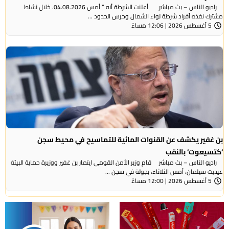
راديو الناس – بث مباشر أعلنت الشرطة أنه ” أمس 04.08.2026، خلال نشاط
مشترك نفذه أفراد شرطة لواء الشمال وحرس الحدود ...
5 أغسطس 2026 | 12:06 مساءً
بن غفير يكشف عن القنوات المائية للتماسيح في محيط سجن
‘كتسيعوت‘ بالنقب
راديو الناس – بث مباشر قام وزير الأمن القومي ايتمار بن غفير ووزيرة حماية البيئة
عيديت سيلمان، أمس الثلاثاء، بجولة في سجن ...
5 أغسطس 2026 | 12:00 مساءً