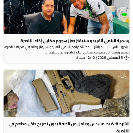
رسميا: البنمي ألفريدو ستيفنز يعزز هجوم مكابي إخاء الناصرة
راديو الناس – بث مباشر حطّ المهاجم البنمي ألفريدو ستيفنز رحاله في مدينة الناصرة،
لينضم رسميًا إلى صفوف مكابي إخاء الناصرة، في خطوة ...
5 أغسطس 2026 | 12:12 مساءً
الشرطة: ضبط مسدس وعامل من الضفة بدون تصريح داخل مطعم في
الناصرة