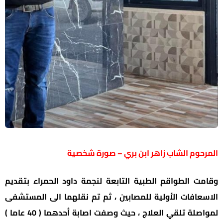
المرحوم الشاب زاهر ابن بري – صورة شخصية
وقامت الطواقم الطبية التابعة لنجمة داود الحمراء بتقديم
الاسعافات الأولية للمصابين ، ثم تم نقلهما الى المستشفى
لمواصلة تلقي العلاج ، حيث وصفت اصابة أحدهما ( 40 عاما )