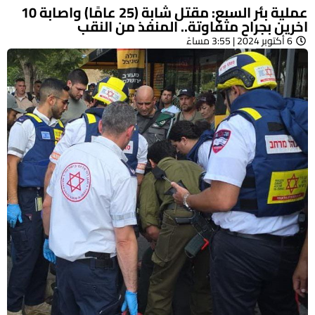
عملية بئر السبع: مقتل شابة (25 عامًا) واصابة 10
اخرين بجراح متفاوتة.. المنفذ من النقب
6 أكتوبر 2024 | 3:55 مساءً