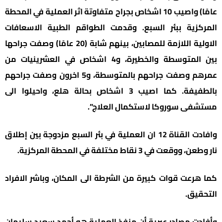
عامًا) واصيب 10 اشخاص بجراح متفاوتة اثر العملية في المحطة
المركزية ببئر السبع. وقدمت الطواقم الطبية الاسعافات
الاولية اللازمة للمصابين، بينهم شابة (20 عامًا) وصفت جراحها
بين المتوسطة والخطيرة، و4 اشخاص في العشرينيات من
عمرهم وصفت جراحهم بالمتوسطة، و5 اخرون وصفت جراحهم
بالطفيفة. كما اصيب 3 اشخاص بحالة هلع، واحيلوا الى
مستشفى سوروكا لاستكمال العلاج”.
وافادت القناة 12 ان العملية في بئر السبع مزدوجة بين إطلاق
نار وطعن، ووقعت في 3 نقاط مختلفة في المحطة المركزية.
كما هرعت قوات كبيرة من الشرطة الى المكان، وباشر الافراد
التحقيق.
وأفادت مصادر عبرية أن منفذ العملية هو أحمد سعيد سليمان