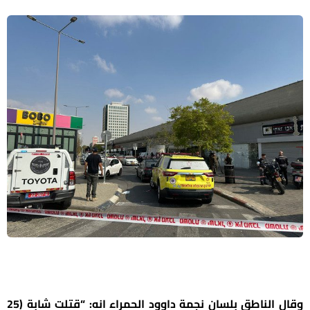
وقال الناطق بلسان نجمة داوود الحمراء انه: “قتلت شابة (25