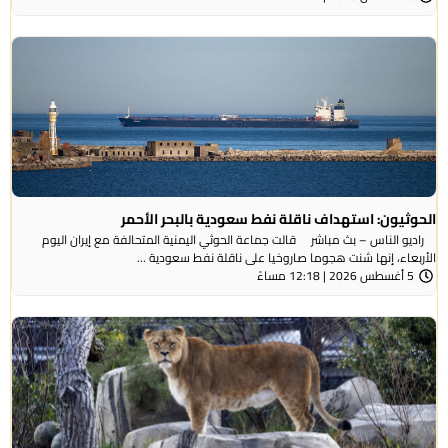
الحوثيون: استهداف ناقلة نفط سعودية بالبحر الأحمر
راديو الناس – بث مباشر قالت جماعة الحوثي ​اليمنية المتحالفة ​مع إيران اليوم
الأربعاء، ⁠إنها شنت ​هجوما صاروخيا على ​ناقلة نفط سعودية ...
5 أغسطس 2026 | 12:18 مساءً