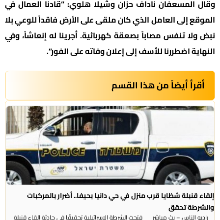
وقال المسعفان ناداف حزان وشيلا هلوي: “قادنا العمال في
الموقع إلى العامل الذي كان ملقى على الأرض فاقداً للوعي بلا
نبض ولا تنفس مصاباً بصعقة كهربائية. أجرينا له إنعاشاً، وفي
النهاية اضطررنا للأسف إلى إعلان وفاته على الفور”.
أقرأ أيضاً من هذا القسم
إلقاء قنبلة شظايا قرب منزل في حي دانيا بحيفا.. أضرار بالمركبات
والشرطة تحقق
راديو الناس – بث مباشر فتحت الشرطة الإسرائيلية تحقيقًا في حادثة إلقاء قنبلة