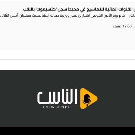
القنوات المائية للتماسيح في محيط سجن ‘كتسيعوت‘ بالنقب
ر قام وزير الأمن القومي ايتمار بن غفير ووزيرة حماية البيئة عيديت سيلمان، أمس الثلاثاء،