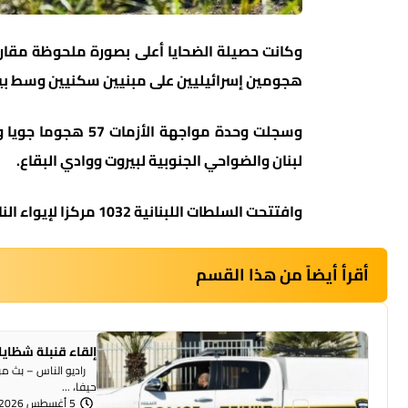
هجومين إسرائيليين على مبنيين سكنيين وسط بي
وسجلت وحدة مواجهة
لبنان والضواحي الجنوبية لبيروت ووادي البقاع.
وافتتحت السلطات اللبنانية 1032 مركزا لإيواء النازحين، لجأ إليها 187 ألف شخص.
أقرأ أيضاً من هذا القسم
إلقاء قنبلة شظايا
راديو الناس – بث مبا
حيفا، ...
5 أغسطس 2026 | 1:07 مساءً