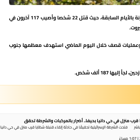
وكانت حصيلة الضحايا أعلى بصورة ملحوظة مقارنة بالأيام السابقة، حيث قتل 22 شخصا وأصيب 117 آخرون في
روت.
 الأزمات 57 هجوما جويا وعمليات قصف خلال اليوم الماضي استهدف معظمها جنوب
 قرب منزل في حي دانيا بحيفا.. أضرار بالمركبات والشرطة تحقق
شر فتحت الشرطة الإسرائيلية تحقيقًا في حادثة إلقاء قنبلة شظايا قرب منزل في حي دانيا 