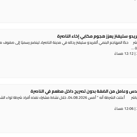
ريدو ستيفنز يعزز هجوم مكابي إخاء الناصرة
شر حطّ المهاجم البنمي ألفريدو ستيفنز رحاله في مدينة الناصرة، لينضم رسميًا إلى صفوف 
...
س وعامل من الضفة بدون تصريح داخل مطعم في الناصرة
راديو الناس – بث مباشر أعلنت الشرطة أنه ” أمس 04.08.2026، خلال نشاط مشترك نفذه أفراد شرطة لوا