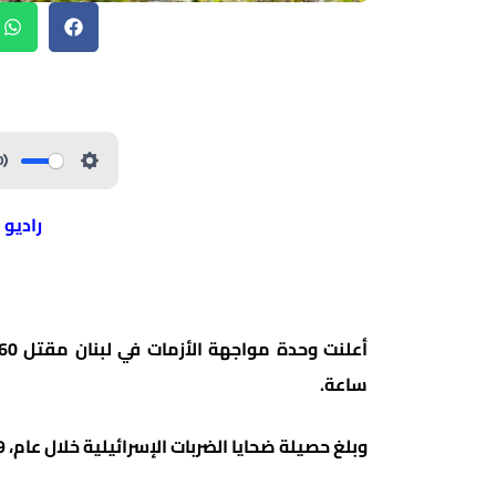
راديو 
ساعة.
وبلغ حصيلة ضحايا الضربات الإسرائيلية خلال عام، 2229 قتيلا و10380 مصابا.