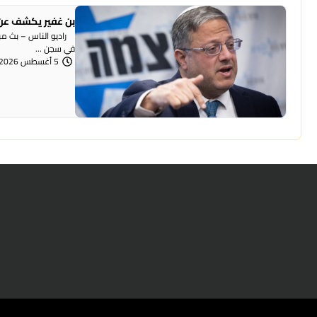
بن غفير يكشف عن 
راديو الناس – بث مباش
في سجن ...
5 أغسطس 2026 | 12:00 مساءً