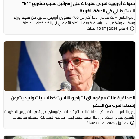
دعوات أوروبية لفرض عقوبات على إسرائيل بسبب مشروع “E1”
الاستيطاني في الضفة الغربية
راديو الناس – بث مباشر دعا أكثر من 400 مسؤول أوروبي سابق، من بينهم وزراء
وسفراء وشخصيات سياسية رفيعة، الاتحاد الأوروبي إلى اتخاذ خطوات عاجلة ...
6 مايو 2026 | 10:37 صباحًا
الصحافية عنات سرغوستي لـ”راديو الناس”: خطاب بينت ولبيد يشرعن
إقصاء العرب من الحكم
راديو الناس – بث مباشر علّقت الصحافية عنات سرغوستي على تصريحات رئيس الحكومة
الأسبق نفتالي بينت، التي قال فيها عقب إعلان خوضه الانتخابات المقبلة بقائمة ...
27 أبريل 2026 | 8:32 مساءً