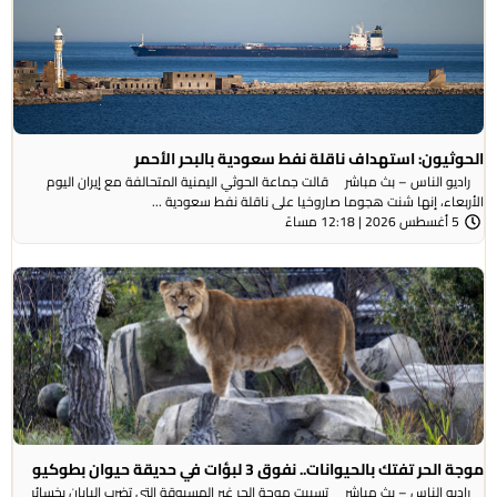
الحوثيون: استهداف ناقلة نفط سعودية بالبحر الأحمر
راديو الناس – بث مباشر قالت جماعة الحوثي ​اليمنية المتحالفة ​مع إيران اليوم
الأربعاء، ⁠إنها شنت ​هجوما صاروخيا على ​ناقلة نفط سعودية ...
5 أغسطس 2026 | 12:18 مساءً
موجة الحر تفتك بالحيوانات.. نفوق 3 لبؤات في حديقة حيوان بطوكيو
راديو الناس – بث مباشر تسببت موجة الحر غير المسبوقة التي تضرب اليابان بخسائر