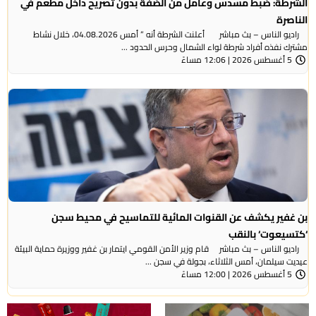
الشرطة: ضبط مسدس وعامل من الضفة بدون تصريح داخل مطعم في
الناصرة
راديو الناس – بث مباشر أعلنت الشرطة أنه ” أمس 04.08.2026، خلال نشاط
مشترك نفذه أفراد شرطة لواء الشمال وحرس الحدود ...
5 أغسطس 2026 | 12:06 مساءً
بن غفير يكشف عن القنوات المائية للتماسيح في محيط سجن
‘كتسيعوت‘ بالنقب
راديو الناس – بث مباشر قام وزير الأمن القومي ايتمار بن غفير ووزيرة حماية البيئة
عيديت سيلمان، أمس الثلاثاء، بجولة في سجن ...
5 أغسطس 2026 | 12:00 مساءً