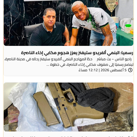
رسميا: البنمي ألفريدو ستيفنز يعزز هجوم مكابي إخاء الناصرة
راديو الناس – بث مباشر حطّ المهاجم البنمي ألفريدو ستيفنز رحاله في مدينة الناصرة،
لينضم رسميًا إلى صفوف مكابي إخاء الناصرة، في خطوة ...
5 أغسطس 2026 | 12:12 مساءً