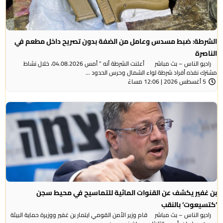
الشرطة: ضبط مسدس وعامل من الضفة بدون تصريح داخل مطعم في
الناصرة
راديو الناس – بث مباشر أعلنت الشرطة أنه ” أمس 04.08.2026، خلال نشاط
مشترك نفذه أفراد شرطة لواء الشمال وحرس الحدود ...
5 أغسطس 2026 | 12:06 مساءً
بن غفير يكشف عن القنوات المائية للتماسيح في محيط سجن
‘كتسيعوت‘ بالنقب
راديو الناس – بث مباشر قام وزير الأمن القومي ايتمار بن غفير ووزيرة حماية البيئة