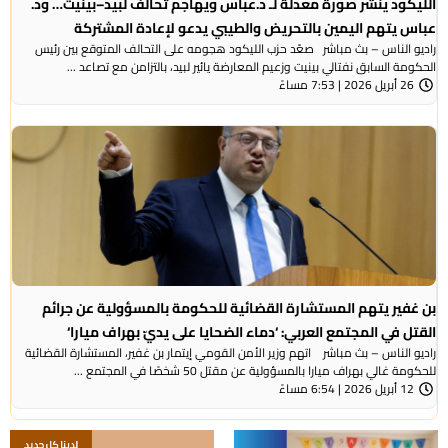
الليكود ينشر صورة معدلة لـ د.عباس ويهاجم تحالف لبيد–بينيت… ود.
عباس يتهم اليمين بالتحريض والطيبي يدعو لإعادة المشتركة
راديو الناس – بث مباشر صعّد حزب الليكود هجومه على التحالف المتوقع بين رئيس
الحكومة السابق نفتالي بينيت وزعيم المعارضة يائير لبيد، بالتزامن مع تصاعد ...
26 أبريل 2026 | 7:53 مساءً
بن غفير يتهم المستشارة القضائية للحكومة بالمسؤولية عن جرائم
القتل في المجتمع العربي: ‘دماء الضحايا على يديّ بهراف ميارا‘
راديو الناس – بث مباشر اتهم وزير الأمن القومي إيتمار بن غفير، المستشارة القضائية
للحكومة غالي بهراف ميارا بالمسؤولية عن مقتل 50 شخصًا في المجتمع ...
12 أبريل 2026 | 6:54 مساءً