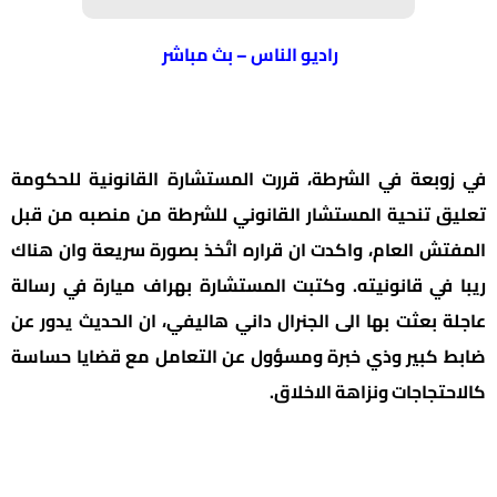
راديو الناس – بث مباشر
في زوبعة في الشرطة، قررت المستشارة القانونية للحكومة
تعليق تنحية المستشار القانوني للشرطة من منصبه من قبل
المفتش العام، واكدت ان قراره اتُخذ بصورة سريعة وان هناك
ريبا في قانونيته. وكتبت المستشارة بهراف ميارة في رسالة
عاجلة بعثت بها الى الجنرال داني هاليفي، ان الحديث يدور عن
ضابط كبير وذي خبرة ومسؤول عن التعامل مع قضايا حساسة
كالاحتجاجات ونزاهة الاخلاق.