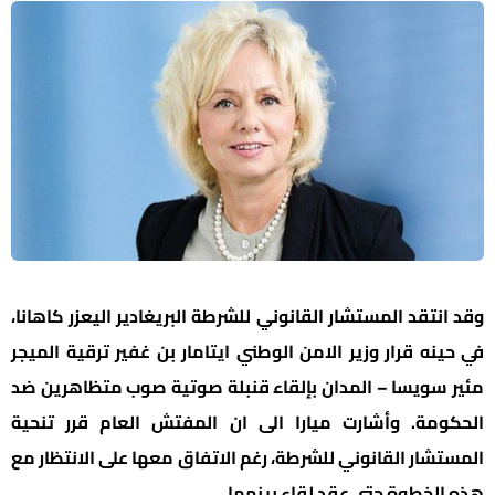
وقد انتقد المستشار القانوني للشرطة البريغادير اليعزر كاهانا،
في حينه قرار وزير الامن الوطني ايتامار بن غفير ترقية الميجر
مئير سويسا – المدان بإلقاء قنبلة صوتية صوب متظاهرين ضد
الحكومة. وأشارت ميارا الى ان المفتش العام قرر تنحية
المستشار القانوني للشرطة، رغم الاتفاق معها على الانتظار مع
هذه الخطوة حتى عقد لقاء بينهما.