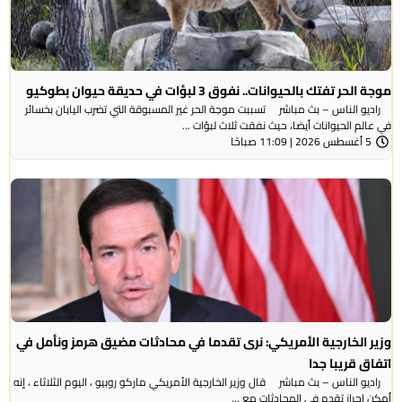
 تفتك بالحيوانات.. نفوق 3 لبؤات في حديقة حيوان بطوكيو
الناس – بث مباشر تسببت موجة الحر غير المسبوقة التي تضرب اليابان بخسائر
م الحيوانات أيضا، حيث نفقت ثلاث لبؤات ...
ا
الخارجية الأمريكي: نرى تقدما في محادثات مضيق هرمز ونأمل في
 قريبا جدا
الناس – بث مباشر قال وزير الخارجية الأمريكي ماركو روبيو ، اليوم الثلاثاء ، إنه
حراز تقدم في المحادثات مع ...