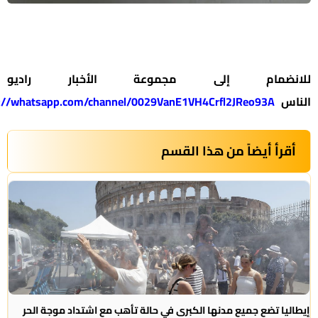
نضمام إلى مجموعة الأخبار راديو
س
https://whatsapp.com/channel/0029VanE1VH4Crfl2JReo93A
رأ أيضاً من هذا القسم
يا تضع جميع مدنها الكبرى في حالة تأهب مع اشتداد موجة الحر