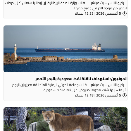
الناس – بث مباشر قالت وزارة الصحة الإيطالية، إن إيطاليا ستعلن أعلى درجات
ر من موجة ​الحر في جميع مدنها ...
ً
يون: استهداف ناقلة نفط سعودية بالبحر الأحمر
الناس – بث مباشر قالت جماعة الحوثي ​اليمنية المتحالفة ​مع إيران اليوم
اء، ⁠إنها شنت ​هجوما صاروخيا على ​ناقلة نفط سعودية ...
ً