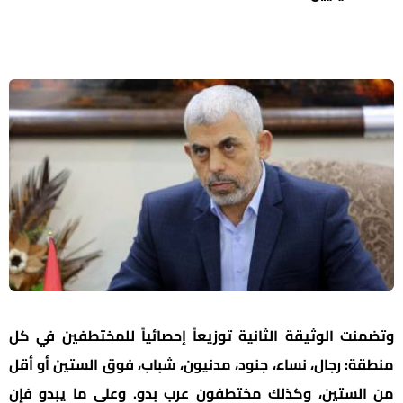
نت الوثيقة الثانية توزيعاً إحصائياً للمختطفين في كل
: رجال، نساء، جنود، مدنيون، شباب، فوق الستين أو أقل
لستين، وكذلك مختطفون عرب بدو. وعلى ما يبدو فإن