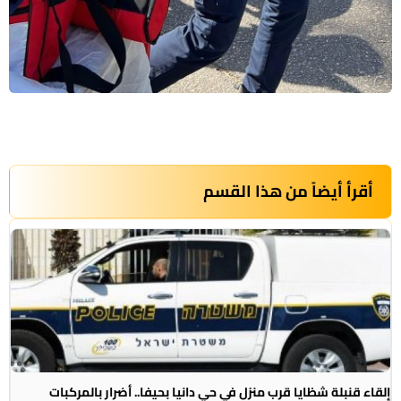
رأ أيضاً من هذا القسم
 قنبلة شظايا قرب منزل في حي دانيا بحيفا.. أضرار بالمركبات