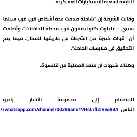
عة لشعبة الاستخبارات العسكرية.
ت الشرطة إن “شاحنة صدمت عدة أشخاص قرب قرب سينما
 – غليلوت كانوا يقفون قرب محطة للحافلات”، وأضافت
قوات كبيرة من الشرطة في طريقها للمكان، فيما يتم
يق في ملابسات الحادث”.
ك شبهات ان منفذ العملية من قلنسوة.
نضمام إلى مجموعة الأخبار راديو
س
https://whatsapp.com/channel/0029VanE1VH4Crfl2JReo93A