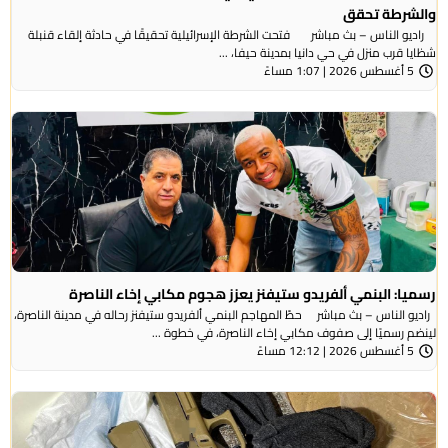
رطة تحقق
الناس – بث مباشر فتحت الشرطة الإسرائيلية تحقيقًا في حادثة إلقاء قنبلة
قرب منزل في حي دانيا بمدينة حيفا، ...
ً
: البنمي ألفريدو ستيفنز يعزز هجوم مكابي إخاء الناصرة
الناس – بث مباشر حطّ المهاجم البنمي ألفريدو ستيفنز رحاله في مدينة الناصرة،
رسميًا إلى صفوف مكابي إخاء الناصرة، في خطوة ...
ً