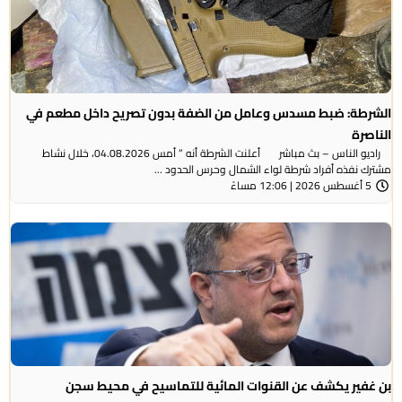
طة: ضبط مسدس وعامل من الضفة بدون تصريح داخل مطعم في
رة
راديو الناس – بث مباشر أعلنت الشرطة أنه ” أمس 04.08.2026، خلال نشاط
نفذه أفراد شرطة لواء الشمال وحرس الحدود ...
ً
ير يكشف عن القنوات المائية للتماسيح في محيط سجن