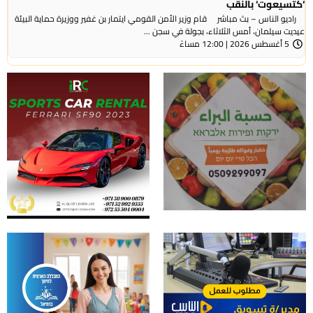
عوت‘ بالنقب
الناس – بث مباشر قام وزير الأمن القومي ايتمار بن غفير ووزيرة حماية البيئة
سيلمان، أمس الثلاثاء، بجولة في سجن ...
ً