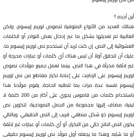
أين أجده ؟
هنالك العديد من الأنواع المتوفرة لنصوص لوريم إيبسوم، ولكن
الغالبية تم تعديلها بشكل ما عبر إدخال بعض النوادر أو الكلمات
العشوائية إلى النص. إن كنت تريد أن تستخدم نص لوريم إيبسوم ما،
عليك أن تتحقق أولاً أن ليس هناك أي كلمات أو عبارات محرجة أو
غير لائقة مخبأة في هذا النص. بينما تعمل جميع مولّدات نصوص
لوريم إيبسوم على الإنترنت على إعادة تكرار مقاطع من نص لوريم
إيبسوم نفسه عدة مرات بما تتطلبه الحاجة، يقوم مولّدنا هذا
باستخدام كلمات من قاموس يحوي على أكثر من 200 كلمة لا
تينية، مضاف إليها مجموعة من الجمل النموذجية، لتكوين نص
لوريم إيبسوم ذو شكل منطقي قريب إلى النص الحقيقي. وبالتالي
يكون النص الناتح خالي من التكرار، أو أي كلمات أو عبارات غير لائقة
أو ما شابه. وهذا ما يجعله أول مولّد نص لوريم إيبسوم حقيقي