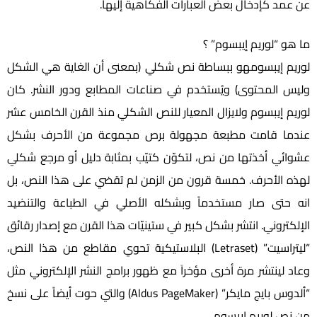
عن عمد كإدخال بعض العبارات الفكاهية إليها.
ما هو “لوريم إيبسوم” ؟
لوريم إيبسومهو ببساطة نص شكلي (بمعنى أن الغاية هي الشكل
وليس المحتوى) ويُستخدم في صناعات المطابع ودور النشر. كان
لوريم إيبسوم ولايزال المعيار للنص الشكلي منذ القرن الخامس عشر
عندما قامت مطبعة مجهولة برص مجموعة من الأحرف بشكل
عشوائي أخذتها من نص، لتكوّن كتيّب بمثابة دليل أو مرجع شكلي
لهذه الأحرف. خمسة قرون من الزمن لم تقضي على هذا النص، بل
انه حتى صار مستخدماً وبشكله الأصلي في الطباعة والتنضيد
الإلكتروني. انتشر بشكل كبير في ستينيّات هذا القرن مع إصدار رقائق
“ليتراسيت” (Letraset) البلاستيكية تحوي مقاطع من هذا النص،
وعاد لينتشر مرة أخرى مؤخراَ مع ظهور برامج النشر الإلكتروني مثل
“ألدوس بايج مايكر” (Aldus PageMaker) والتي حوت أيضاً على نسخ
من نص لوريم إيبسوم.