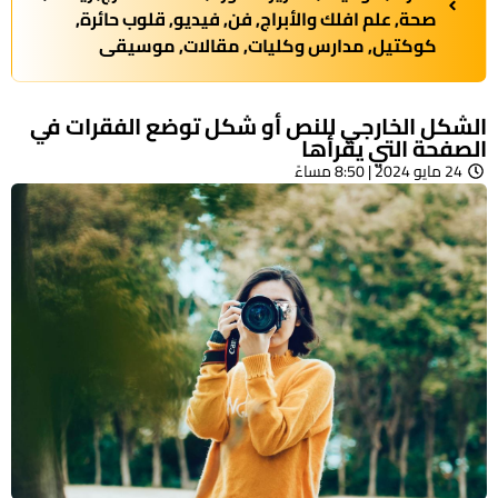
صحة
,
علم افلك والأبراج
,
فن
,
فيديو
,
قلوب حائرة
,
كوكتيل
,
مدارس وكليات
,
مقالات
,
موسيقى
الشكل الخارجي للنص أو شكل توضع الفقرات في
الصفحة التي يقرأها
24 مايو 2024 | 8:50 مساءً