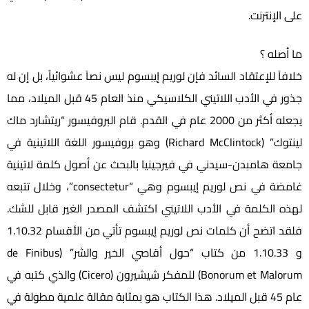
على الإنترنت.
ما أصله ؟
خلافاَ للإعتقاد السائد فإن لوريم إيبسوم ليس نصاَ عشوائياً، بل إن له
جذور في الأدب اللاتيني الكلاسيكي منذ العام 45 قبل الميلاد، مما
يجعله أكثر من 2000 عام في القدم. قام البروفيسور “ريتشارد ماك
لينتوك” (Richard McClintock) وهو بروفيسور اللغة اللاتينية في
جامعة هامبدن-سيدني في فيرجينيا بالبحث عن أصول كلمة لاتينية
غامضة في نص لوريم إيبسوم وهي “consectetur”، وخلال تتبعه
لهذه الكلمة في الأدب اللاتيني اكتشف المصدر الغير قابل للشك.
فلقد اتضح أن كلمات نص لوريم إيبسوم تأتي من الأقسام 1.10.32
و 1.10.33 من كتاب “حول أقاصي الخير والشر” (de Finibus
Bonorum et Malorum) للمفكر شيشيرون (Cicero) والذي كتبه في
عام 45 قبل الميلاد. هذا الكتاب هو بمثابة مقالة علمية مطولة في