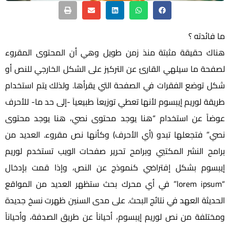
ما فائدته ؟
هناك حقيقة مثبتة منذ زمن طويل وهي أن المحتوى المقروء
لصفحة ما سيلهي القارئ عن التركيز على الشكل الخارجي للنص أو
شكل توضع الفقرات في الصفحة التي يقرأها. ولذلك يتم استخدام
طريقة لوريم إيبسوم لأنها تعطي توزيعاَ طبيعياَ -إلى حد ما- للأحرف
عوضاً عن استخدام “هنا يوجد محتوى نصي، هنا يوجد محتوى
نصي” فتجعلها تبدو (أي الأحرف) وكأنها نص مقروء. العديد من
برامح النشر المكتبي وبرامح تحرير صفحات الويب تستخدم لوريم
إيبسوم بشكل إفتراضي كنموذج عن النص، وإذا قمت بإدخال
“lorem ipsum” في أي محرك بحث ستظهر العديد من المواقع
الحديثة العهد في نتائج البحث. على مدى السنين ظهرت نسخ جديدة
ومختلفة من نص لوريم إيبسوم، أحياناً عن طريق الصدفة، وأحياناً