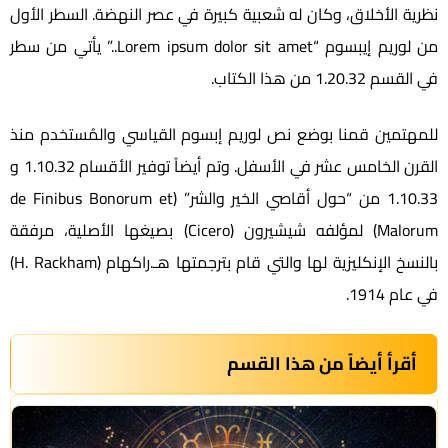
نظرية الأخلاق، وكان له شعبية كبيرة في عصر النهضة. السطر الأول
من لوريم إيبسوم “Lorem ipsum dolor sit amet..” يأتي من سطر
في القسم 1.20.32 من هذا الكتاب.
للمهتمين قمنا بوضع نص لوريم إبسوم القياسي والمُستخدم منذ
القرن الخامس عشر في الأسفل. وتم أيضاً توفير الأقسام 1.10.32 و
1.10.33 من “حول أقاصي الخير والشر” (de Finibus Bonorum et
Malorum) لمؤلفه شيشيرون (Cicero) بصيغها الأصلية، مرفقة
بالنسخ الإنكليزية لها والتي قام بترجمتها هـ.راكهام (H. Rackham)
في عام 1914.
أقرأ أيضاً من هذا القسم