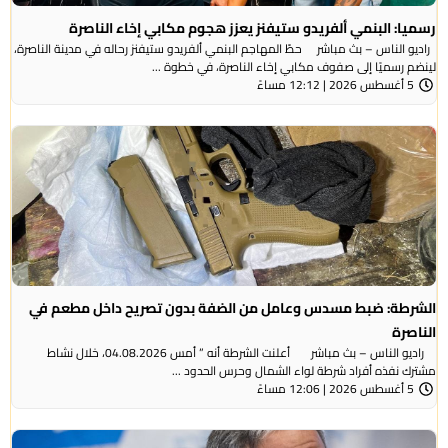
: البنمي ألفريدو ستيفنز يعزز هجوم مكابي إخاء الناصرة
الناس – بث مباشر حطّ المهاجم البنمي ألفريدو ستيفنز رحاله في مدينة الناصرة،
رسميًا إلى صفوف مكابي إخاء الناصرة، في خطوة ...
ً
طة: ضبط مسدس وعامل من الضفة بدون تصريح داخل مطعم في
رة
راديو الناس – بث مباشر أعلنت الشرطة أنه ” أمس 04.08.2026، خلال نشاط
نفذه أفراد شرطة لواء الشمال وحرس الحدود ...
ً