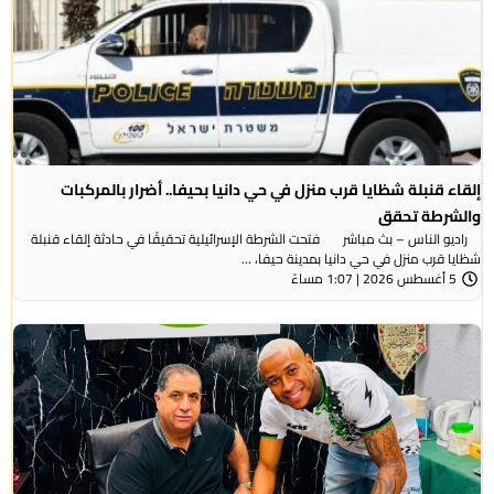
 قنبلة شظايا قرب منزل في حي دانيا بحيفا.. أضرار بالمركبات
رطة تحقق
الناس – بث مباشر فتحت الشرطة الإسرائيلية تحقيقًا في حادثة إلقاء قنبلة
قرب منزل في حي دانيا بمدينة حيفا، ...
ً