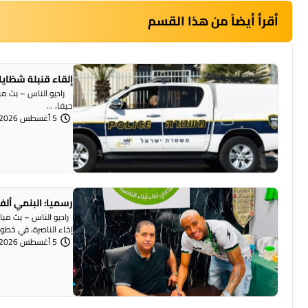
أقرأ أيضاً من هذا القسم
إلقاء قنبلة شظايا
راديو الناس – بث مبا
حيفا، ...
5 أغسطس 2026 | 1:07 مساءً
رسميا: البنمي ألف
راديو الناس – بث مبا
إخاء الناصرة، في خطوة 
5 أغسطس 2026 | 12:12 مساءً