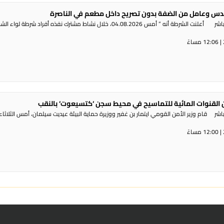
س وعامل من الضفة بدون تصريح داخل مطعم في الناصرة
راديو الناس – بث مباشر أعلنت الشرطة أنه ” أمس 04.08.2026، خلال نشاط مشترك نفذه أفراد شرطة لوا
القنوات المائية للتماسيح في محيط سجن ‘كتسيعوت‘ بالنقب
ر قام وزير الأمن القومي ايتمار بن غفير ووزيرة حماية البيئة عيديت سيلمان، أمس الثلاثاء،