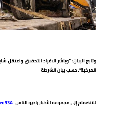
المركبة”. حسب بيان الشرطة
للانضمام إلى مجموعة الأخبار راديو الناس
https://whatsapp.com/channel/0029VanE1VH4Crfl2JReo93A