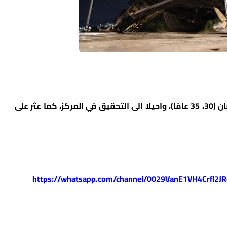
وتابع البيان: “وباشر الافراد التحقيق واعتقل شابان (30، 35 عامًا)، واحيلا الى التحقيق في المركز، كما عثر على