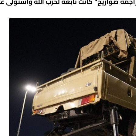
جمة صواريخ” كانت تابعة لحزب الله واستولى عل