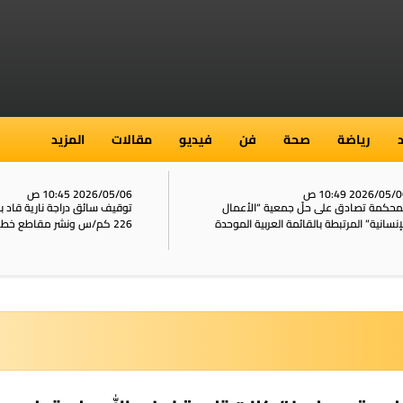
رياضة
صحة
فن
فيديو
مقالات
المزيد
2026/05/ 10:49 ص
2026/05/06 10:45 ص
محكمة تصادق على حلّ جمعية “الأعمال
توقيف سائق دراجة نارية قاد 
إنسانية” المرتبطة بالقائمة العربية الموحدة
226 كم/س ونشر مقاطع خطيرة على الشبكات