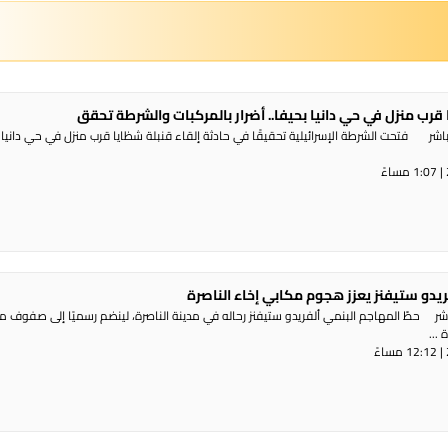
 قرب منزل في حي دانيا بحيفا.. أضرار بالمركبات والشرطة تحقق
شر فتحت الشرطة الإسرائيلية تحقيقًا في حادثة إلقاء قنبلة شظايا قرب منزل في حي دانيا 
ريدو ستيفنز يعزز هجوم مكابي إخاء الناصرة
شر حطّ المهاجم البنمي ألفريدو ستيفنز رحاله في مدينة الناصرة، لينضم رسميًا إلى صفوف 
...