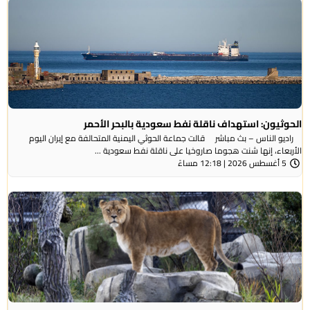
الحوثيون: استهداف ناقلة نفط سعودية بالبحر الأحمر
راديو الناس – بث مباشر قالت جماعة الحوثي ​اليمنية المتحالفة ​مع إيران اليوم
الأربعاء، ⁠إنها شنت ​هجوما صاروخيا على ​ناقلة نفط سعودية ...
5 أغسطس 2026 | 12:18 مساءً