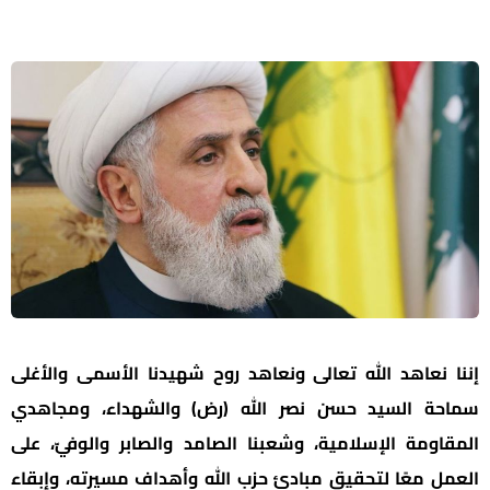
إننا نعاهد الله تعالى ونعاهد روح شهيدنا الأسمى والأغلى
سماحة السيد حسن نصر الله (رض) والشهداء، ومجاهدي
المقاومة الإسلامية، وشعبنا الصامد والصابر والوفيّ، على
العمل معًا لتحقيق مبادئ حزب الله وأهداف مسيرته، وإبقاء