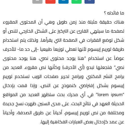
ما فائدته ؟
هناك حقيقة مثبتة منذ زمن طويل وهي أن المحتوى المقروء
لصفحة ما سيلهي القارئ عن التركيز على الشكل الخارجي للنص أو
شكل توضع الفقرات في الصفحة التي يقرأها. ولذلك يتم استخدام
طريقة لوريم إيبسوم لأنها تعطي توزيعاَ طبيعياَ -إلى حد ما- للأحرف
عوضاً عن استخدام “هنا يوجد محتوى نصي، هنا يوجد محتوى
نصي” فتجعلها تبدو (أي الأحرف) وكأنها نص مقروء. العديد من
برامح النشر المكتبي وبرامح تحرير صفحات الويب تستخدم لوريم
إيبسوم بشكل إفتراضي كنموذج عن النص، وإذا قمت بإدخال
“lorem ipsum” في أي محرك بحث ستظهر العديد من المواقع
الحديثة العهد في نتائج البحث. على مدى السنين ظهرت نسخ جديدة
ومختلفة من نص لوريم إيبسوم، أحياناً عن طريق الصدفة، وأحياناً
عن عمد كإدخال بعض العبارات الفكاهية إليها.