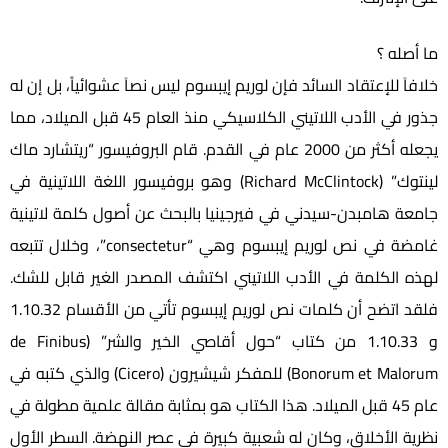
ما أصله ؟
خلافاَ للإعتقاد السائد فإن لوريم إيبسوم ليس نصاَ عشوائياً، بل إن له
جذور في الأدب اللاتيني الكلاسيكي منذ العام 45 قبل الميلاد، مما
يجعله أكثر من 2000 عام في القدم. قام البروفيسور “ريتشارد ماك
لينتوك” (Richard McClintock) وهو بروفيسور اللغة اللاتينية في
جامعة هامبدن-سيدني في فيرجينيا بالبحث عن أصول كلمة لاتينية
غامضة في نص لوريم إيبسوم وهي “consectetur”، وخلال تتبعه
لهذه الكلمة في الأدب اللاتيني اكتشف المصدر الغير قابل للشك.
فلقد اتضح أن كلمات نص لوريم إيبسوم تأتي من الأقسام 1.10.32
و 1.10.33 من كتاب “حول أقاصي الخير والشر” (de Finibus
Bonorum et Malorum) للمفكر شيشيرون (Cicero) والذي كتبه في
عام 45 قبل الميلاد. هذا الكتاب هو بمثابة مقالة علمية مطولة في
نظرية الأخلاق، وكان له شعبية كبيرة في عصر النهضة. السطر الأول