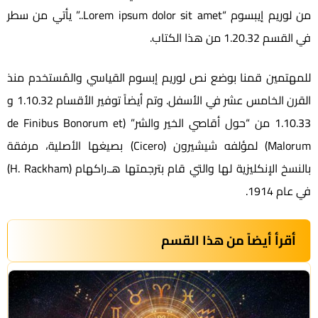
من لوريم إيبسوم “Lorem ipsum dolor sit amet..” يأتي من سطر
في القسم 1.20.32 من هذا الكتاب.
للمهتمين قمنا بوضع نص لوريم إبسوم القياسي والمُستخدم منذ
القرن الخامس عشر في الأسفل. وتم أيضاً توفير الأقسام 1.10.32 و
1.10.33 من “حول أقاصي الخير والشر” (de Finibus Bonorum et
Malorum) لمؤلفه شيشيرون (Cicero) بصيغها الأصلية، مرفقة
بالنسخ الإنكليزية لها والتي قام بترجمتها هـ.راكهام (H. Rackham)
في عام 1914.
أقرأ أيضاً من هذا القسم