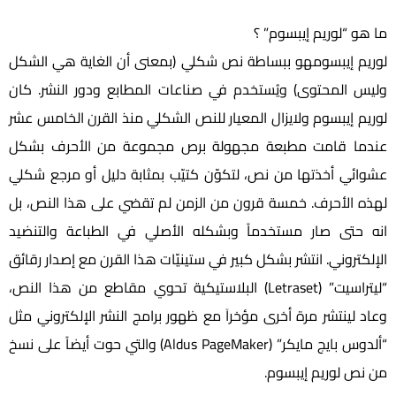
ما هو “لوريم إيبسوم” ؟
لوريم إيبسومهو ببساطة نص شكلي (بمعنى أن الغاية هي الشكل
وليس المحتوى) ويُستخدم في صناعات المطابع ودور النشر. كان
لوريم إيبسوم ولايزال المعيار للنص الشكلي منذ القرن الخامس عشر
عندما قامت مطبعة مجهولة برص مجموعة من الأحرف بشكل
عشوائي أخذتها من نص، لتكوّن كتيّب بمثابة دليل أو مرجع شكلي
لهذه الأحرف. خمسة قرون من الزمن لم تقضي على هذا النص، بل
انه حتى صار مستخدماً وبشكله الأصلي في الطباعة والتنضيد
الإلكتروني. انتشر بشكل كبير في ستينيّات هذا القرن مع إصدار رقائق
“ليتراسيت” (Letraset) البلاستيكية تحوي مقاطع من هذا النص،
وعاد لينتشر مرة أخرى مؤخراَ مع ظهور برامج النشر الإلكتروني مثل
“ألدوس بايج مايكر” (Aldus PageMaker) والتي حوت أيضاً على نسخ
من نص لوريم إيبسوم.