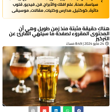
سياسة
,
صحة
,
علم افلك والأبراج
,
فن
,
فيديو
,
قلوب
حائرة
,
كوكتيل
,
مدارس وكليات
,
مقالات
,
موسيقى
هناك حقيقة مثبتة منذ زمن طويل وهي أن
المحتوى المقروء لصفحة ما سيلهي القارئ عن
التركيز
24 مايو 2024 | 8:49 مساءً