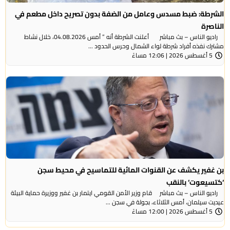
الشرطة: ضبط مسدس وعامل من الضفة بدون تصريح داخل مطعم في
الناصرة
راديو الناس – بث مباشر أعلنت الشرطة أنه ” أمس 04.08.2026، خلال نشاط
مشترك نفذه أفراد شرطة لواء الشمال وحرس الحدود ...
5 أغسطس 2026 | 12:06 مساءً
بن غفير يكشف عن القنوات المائية للتماسيح في محيط سجن
‘كتسيعوت‘ بالنقب
راديو الناس – بث مباشر قام وزير الأمن القومي ايتمار بن غفير ووزيرة حماية البيئة
عيديت سيلمان، أمس الثلاثاء، بجولة في سجن ...
5 أغسطس 2026 | 12:00 مساءً