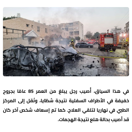
في هذا السياق، أُصيب رجل يبلغ من العمر 85 عامًا بجروح
خفيفة في الأطراف السفلية نتيجة شظايا، ونُقل إلى المركز
الطبي في نهاريا لتلقي العلاج. كما تم إسعاف شخص آخر كان
قد أصيب بحالة هلع نتيجة الهجمات.