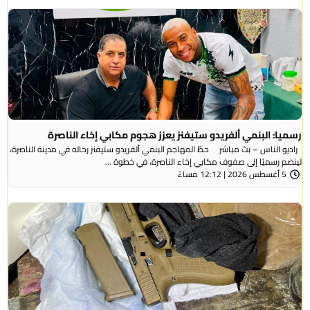
رسميا: البنمي ألفريدو ستيفنز يعزز هجوم مكابي إخاء الناصرة
راديو الناس – بث مباشر حطّ المهاجم البنمي ألفريدو ستيفنز رحاله في مدينة الناصرة،
لينضم رسميًا إلى صفوف مكابي إخاء الناصرة، في خطوة ...
5 أغسطس 2026 | 12:12 مساءً