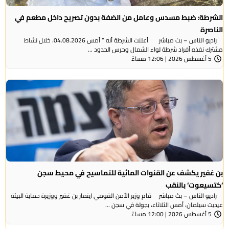
الشرطة: ضبط مسدس وعامل من الضفة بدون تصريح داخل مطعم في
الناصرة
راديو الناس – بث مباشر أعلنت الشرطة أنه ” أمس 04.08.2026، خلال نشاط
مشترك نفذه أفراد شرطة لواء الشمال وحرس الحدود ...
5 أغسطس 2026 | 12:06 مساءً
بن غفير يكشف عن القنوات المائية للتماسيح في محيط سجن
‘كتسيعوت‘ بالنقب
راديو الناس – بث مباشر قام وزير الأمن القومي ايتمار بن غفير ووزيرة حماية البيئة
عيديت سيلمان، أمس الثلاثاء، بجولة في سجن ...
5 أغسطس 2026 | 12:00 مساءً