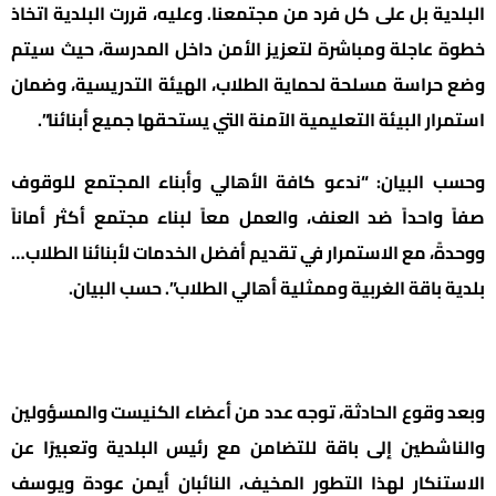
البلدية بل على كل فرد من مجتمعنا. وعليه، قررت البلدية اتخاذ
خطوة عاجلة ومباشرة لتعزيز الأمن داخل المدرسة، حيث سيتم
وضع حراسة مسلحة لحماية الطلاب، الهيئة التدريسية، وضمان
استمرار البيئة التعليمية الآمنة التي يستحقها جميع أبنائنا”.
وحسب البيان: “ندعو كافة الأهالي وأبناء المجتمع للوقوف
صفاً واحداً ضد العنف، والعمل معاً لبناء مجتمع أكثر أماناً
ووحدةً، مع الاستمرار في تقديم أفضل الخدمات لأبنائنا الطلاب…
بلدية باقة الغربية وممثلية أهالي الطلاب”. حسب البيان.
وبعد وقوع الحادثة، توجه عدد من أعضاء الكنيست والمسؤولين
والناشطين إلى باقة للتضامن مع رئيس البلدية وتعبيرًا عن
الاستنكار لهذا التطور المخيف، النائبان أيمن عودة ويوسف