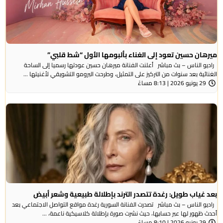
ميرهان حسين تعود إلى الغناء بألبومها الأول “شط قلبي”
راديو الناس – بث مباشر أعلنت الفنانة ميرهان حسين عودتها رسميا إلى الساحة
الغنائية بعد سنوات من التركيز على التمثيل، وطرحت البرومو التشويقي لأغنيتها ...
29 يونيو 2026 | 8:13 مساءً
بعد غياب طويل: رغدة تتصدر الترند بإطلالة طبيعية وشعر أبيض
راديو الناس – بث مباشر تصدرت الفنانة السورية رغدة مواقع التواصل الاجتماعي بعد
أحدث ظهور لها عبر حسابها، حيث نشرت صورة بإطلالة كلاسيكية ناعمة، ...
29 يونيو 2026 | 8:10 مساءً