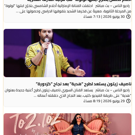
راديو الناس – بث مباشر احتفلت الفنانة الإماراتية أحلام الشامسي بتخرّج ابنتها “لولوة”
من المرحلة الثانوية، معربةً عن فخرها الشديد بتفوقها الدراسي وحصولها على ...
30 يونيو 2026 | 7:13 مساءً
ناصيف زيتون يستعد لطرح “هدية” بعد نجاح “كزدورة”
راديو الناس – بث مباشر يستعد الفنان السوري ناصيف زيتون لطرح أغنية جديدة بعنوان
“هدية” على طريقة الفيديو كليب، بعد النجاح الذي حققته أعماله ...
29 يونيو 2026 | 8:19 مساءً