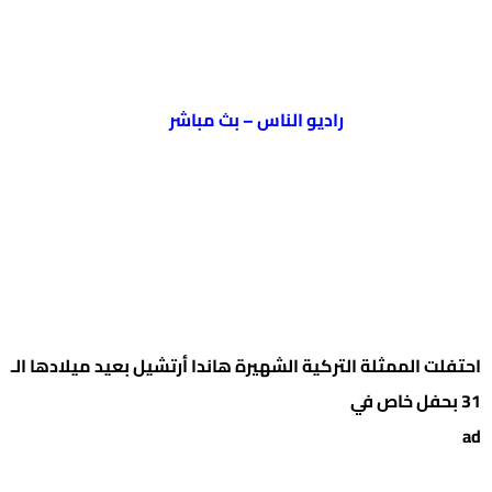
راديو الناس – بث مباشر
احتفلت الممثلة التركية الشهيرة هاندا أرتشيل بعيد ميلادها الـ
31 بحفل خاص في
ad