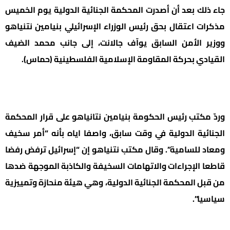
جاء ذلك بعد أن أصدرت المحكمة الجنائية الدولية يوم الخميس
مذكرات اعتقال بحق رئيس الوزراء الإسرائيلي بنيامين نتنياهو
ووزير الأمن السابق يوآف جالانت، إلى جانب محمد الضيف
القيادي بحركة المقاومة الإسلامية الفلسطينية (حماس).
وردّ مكتب رئيس الحكومة بنيامين نتانياهو على قرار المحكمة
الجنائية الدولية في وقت سابق، واصفا اياه بأنه “أمر سخيف
ومعاد للسامية”. وقال مكتب نتنياهو إن “إسرائيل ترفض رفضا
قاطعا الإجراءات والاتهامات السخيفة والكاذبة الموجهة ضدها
من قبل المحكمة الجنائية الدولية، وهي هيئة منحازة وتمييزية
سياسيا”.