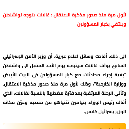
لأول مرة منذ صدور مذكرة الاعتقال : غالانت يتوجه لواشنطن
ويلتقي بكبار المسؤولين
الى ذلك، أفادت وسائل اعلام عبرية، أن وزير الأمن الإسرائيلي
السابق يوآف غالانت سيتوجه يوم الأحد المقبل الى واشنطن
“بغية إجراء محادثات مع كبار المسؤولين في البيت الأبيض
ووزارة الخارجية”، وذلك لأول مرة منذ صدور مذكرة الاعتقال.
وتأتي الرحلة المرتقبة بعد فترة مضطربة بالنسبة لغالانت، الذي
أقاله رئيس الوزراء بنيامين نتنياهو من منصبه وعيّن مكانه
الوزير يسرائيل كاتس.