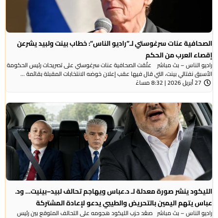
الصحافية عنات سرغوستي لـ”راديو الناس”: خطاب بينت ولبيد يشرعن
إقصاء العرب من الحكم
راديو الناس – بث مباشر علّقت الصحافية عنات سرغوستي على تصريحات رئيس الحكومة
الأسبق نفتالي بينت، التي قال فيها عقب إعلان خوضه الانتخابات المقبلة بقائمة ...
27 أبريل 2026 | 8:32 مساءً
الليكود ينشر صورة معدلة لـ د.عباس ويهاجم تحالف لبيد–بينيت… ود.
عباس يتهم اليمين بالتحريض والطيبي يدعو لإعادة المشتركة
راديو الناس – بث مباشر صعّد حزب الليكود هجومه على التحالف المتوقع بين رئيس