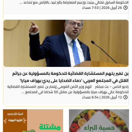
الحكومة السابق نفتالي بينيت وزعيم المعارضة يائير لبيد، بالتزامن مع تصاعد ...
26 أبريل 2026 | 7:53 مساءً
بن غفير يتهم المستشارة القضائية للحكومة بالمسؤولية عن جرائم
القتل في المجتمع العربي: ‘دماء الضحايا على يديّ بهراف ميارا‘
راديو الناس – بث مباشر اتهم وزير الأمن القومي إيتمار بن غفير، المستشارة القضائية
للحكومة غالي بهراف ميارا بالمسؤولية عن مقتل 50 شخصًا في المجتمع ...
12 أبريل 2026 | 6:54 مساءً