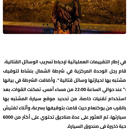
في إطار التقييمات العملياتية لإحباط تسريب الوسائل القتالية،
قام رجل الوحدة المركزية في شرطة الشمال بنشاط لتوقيف
مشتبه بها لحيازتها وسائل قتالية “. وأضافت الشرطة في بيانها
:” عند حوالي الساعة 22:00 من مساء أمس، تمكنت القوات، بعد
استخدام تقنيات خاصة، من تحديد موقع سيارة المشتبه بها
بالقرب من يوكنعام حيث قامت بتوقيفها بسرعة، وأثناء تفتيش
سيارتها، تم العثور على عدة صناديق تحتوي على أكثر من 6000
حبة ذخيرة في صندوق السيارة.