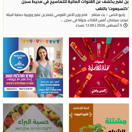
بن غفير يكشف عن القنوات المائية للتماسيح في محيط سجن
‘كتسيعوت‘ بالنقب
راديو الناس – بث مباشر قام وزير الأمن القومي ايتمار بن غفير ووزيرة حماية البيئة
عيديت سيلمان، أمس الثلاثاء، بجولة في سجن ...
5 أغسطس 2026 | 12:00 مساءً