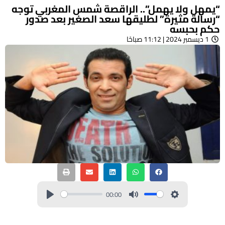
“يمهل ولا يهمل”.. الراقصة شمس المغربي توجه
“رسالة مثيرة” لطليقها سعد الصغير بعد صدور
حكم بحبسه
1 ديسمبر 2024 | 11:12 صباحًا
00:00