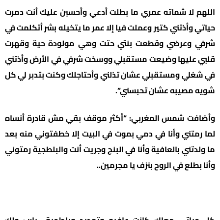
اللهم لا شماته عمري ما بطلت أدعي وأحسبن عليك أنت دمرت
حياتي وأذتني كتير وعملت فيا إلا عمر ما يتخيله بشر أتكلمت في
شرفي وعرضي وقطعت بنتي حتت وهي مولودة حية وقهرت
قلبي عليها وضيعت مستقبلي ووسخت شرفي في الأرض وأذتني
في شغلي ومستقبلي عشان تذلني وأحتاجلك وكنت بتدبر لي كل
شويه مصيبه عشان تحبسني”.
وأضافت شمس المغربي: “أكثر موقف بقي مش قادرة أنساه
لما رمتني وأنا في دمي بموت في البيت إلا خطفتوني منه بعد
ما ولدتني بالعافية وأنا في البنج وجريت أنت والبلطجية رمتوني
وأنا بطلع في الروح بنزف يا مجرمين..