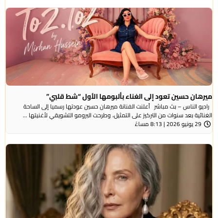
ميرهان حسين تعود إلى الغناء بألبومها الأول “شط قلبي”
راديو الناس – بث مباشر أعلنت الفنانة ميرهان حسين عودتها رسميا إلى الساحة
الغنائية بعد سنوات من التركيز على التمثيل، وطرحت البرومو التشويقي لأغنيتها ...
29 يونيو 2026 | 8:13 مساءً