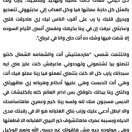
كل حياتي معاك كانت عافيه وتهديد وبلطجية.. يارب ولك
بالمثل كل حاجة عملتها فيا وكل العذاب إلي عذبتهولي تتعذبو
ويحرق قلبك يا رب على أقرب الناس ليك زي ماحرقت قلبي
وعذبتني عرفت إن في ربنا بكرهك ونفسي أنسى الأيام السوده
إلا شفت فيها وشك ده أنت حتى وانا في غربتي”.
واختتمت شمس: “مارحمتنيش أنت والشمامه الشمال كنتو
تتصلو بيا تشتموني وتهددوني ماعرفش كنت عايز مني ايه
سبحانك يارب كل الا كنت بتتمني تعملو فيا ربنا عملو فيك أنت
وهي أنت اتحبست وهي عليها أحكام وهربانه زي ماقهرتني
وذلتني ربنا بيذلك دلوقتي بس ادام العالم كله بالكلبشات في
الحبس مسجون منك لله ولسه ربنا كبير وعمري ماهاسامحك
والا ابطل أدعي عليك وزنب بنتي الغلبانه هو الا في رقبتك مدى
الحياه وبسببه عمرك ماهاتشوف خير البيبي الغلبانه الا قطعتها
وهي مولوده حيه مش هاقولك غير حسبي الله ونعم الوكيل