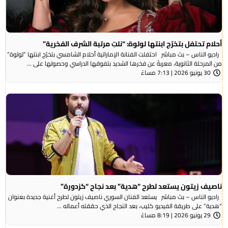
أحلام تحتفل بتخرّج ابنتها لولوة: “نلتِ مرتبة الشرف الفخرية”
راديو الناس – بث مباشر احتفلت الفنانة الإماراتية أحلام الشامسي بتخرّج ابنتها “لولوة”
من المرحلة الثانوية، معربةً عن فخرها الشديد بتفوقها الدراسي وحصولها على ...
30 يونيو 2026 | 7:13 مساءً
ناصيف زيتون يستعد لطرح “هدية” بعد نجاح “كزدورة”
راديو الناس – بث مباشر يستعد الفنان السوري ناصيف زيتون لطرح أغنية جديدة بعنوان
“هدية” على طريقة الفيديو كليب، بعد النجاح الذي حققته أعماله ...
29 يونيو 2026 | 8:19 مساءً