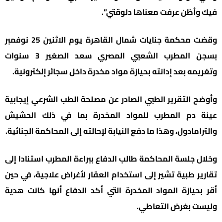
فيك وأظن عرفت معناها دلوقتي”.
وقضت محكمة جنايات شمال القاهرة يوم الاثنين 25 نوفمبر
بسجن المطرب الشعبي المصري سعد الصغير 3 سنوات
وتغريمه بعد إدانته بحيازة مواد مخدرة داخل سجائر إلكترونية.
وأوضح التقرير الطبي الصادر عن مصلحة الطب الشرعي إيجابية
عينة دم المطرب للمواد المخدرة بما في ذلك الحشيش
والترامادول، وهذا ما دفع النيابة لإحالته إلى المحاكمة الجنائية.
وخلال جلسة المحاكمة طالب الدفاع ببراءة المطرب استنادا إلى
تقارير طبية تشير إلى استخدام العقار لأغراض علاجية، في حين
أقر بحيازة المواد المخدرة التي أكد الدفاع أنها كانت هدية
وليست بغرض التعاطي.