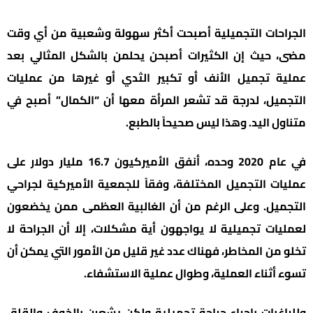
الجراحات التجميلية أصبحت أكثر سهولة وشعبية من أي وقت
مضى، حيث إن الكثيرات أصبحن يحلمن بالشكل المثالي بعد
عملية تجميل الأنف أو تكبير الثدي أو غيرها من عمليات
التجميل، لدرجة قد تشعر المرأة معها أن “الكمال” أصبح في
متناول اليد. وهذا ليس صحيحاً بالطبع.
في عام 2020 وحده، أنفق الأميركيون 16.7 مليار دولار على
عمليات التجميل المختلفة، وفقاً للجمعية الأميركية لجراحي
التجميل. وعلى الرغم من أن الغالبية العظمى ممن يخضعون
لعمليات تجميلية لا يواجهون أية مشكلات، إلا أن الجراحة لا
تخلو من المخاطر، فهناك عدد غير قليل من الأمور التي يمكن أن
تسوء أثناء العملية، وطوال عملية الاستشفاء.
وللراغبات بإجراء جراحة تجميلية ولكن يشعرن بالخوف والقلق