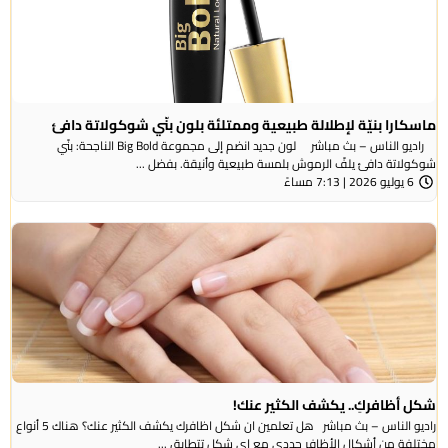
ماسكارا بنيّة لإطلالة طبيعية وممتلئة بلون بنّي شوكولاتة دافئ
راديو الناس – بث مباشر لون جديد انضم إلى مجموعة Big Bold الناجحة: بنّي
شوكولاتة دافئ يلفّ الرموش بلمسة طبيعية وأنيقة. بفضل ...
6 يوليو 2026 | 7:13 مساءً
شكل أظافركِ.. يكشف الكثير عنك!
راديو الناس – بث مباشر هل تعلمين ان شكل اظافرك يكشف الكثير عنك؟ هناك 5 أنواع
مختلفة من أشكال الأظافر حددي مع اي شكل تتطابق ...