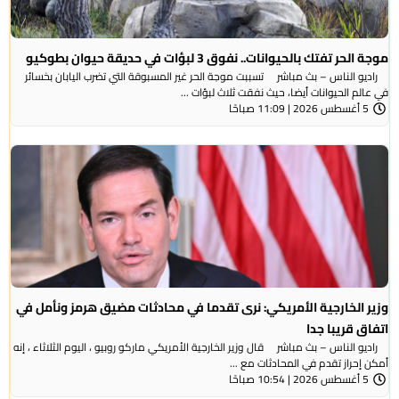
موجة الحر تفتك بالحيوانات.. نفوق 3 لبؤات في حديقة حيوان بطوكيو
راديو الناس – بث مباشر تسببت موجة الحر غير المسبوقة التي تضرب اليابان بخسائر
في عالم الحيوانات أيضا، حيث نفقت ثلاث لبؤات ...
5 أغسطس 2026 | 11:09 صباحًا
وزير الخارجية الأمريكي: نرى تقدما في محادثات مضيق هرمز ونأمل في
اتفاق قريبا جدا
راديو الناس – بث مباشر قال وزير الخارجية الأمريكي ماركو روبيو ، اليوم الثلاثاء ، إنه
أمكن إحراز تقدم في المحادثات مع ...
5 أغسطس 2026 | 10:54 صباحًا