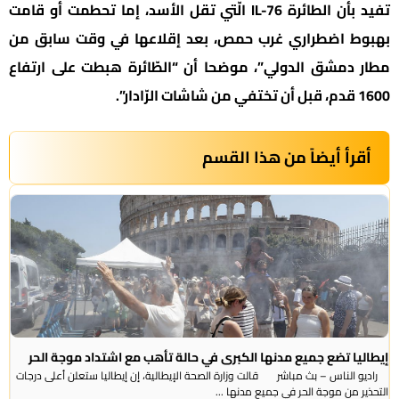
تفيد بأن الطائرة IL-76 الّتي تقل الأسد، إما تحطمت أو قامت
بهبوط اضطراري غرب حمص، بعد إقلاعها في وقت سابق من
مطار دمشق الدولي”، موضحا أن “الطّائرة هبطت على ارتفاع
1600 قدم، قبل أن تختفي من شاشات الرّادار”.
أقرأ أيضاً من هذا القسم
إيطاليا تضع جميع مدنها الكبرى في حالة تأهب مع اشتداد موجة الحر
راديو الناس – بث مباشر قالت وزارة الصحة الإيطالية، إن إيطاليا ستعلن أعلى درجات
التحذير من موجة ​الحر في جميع مدنها ...